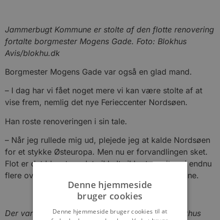
Jammerbugt Kommune er stolte af den flotte renovering
fortalte borgmester Mogens Gade. Foto: Blokhus
Avis/blokhu.dk
Borgmester Mogens Gade var også en glad mand.
– I dag har vi fået noget mere vi kan være stolte af at
vise frem, nemlig det nye Ferieccenter Nordsøen.
Han roste renoveringen i sin tale.
– Når jeg rullede mig ud, plejede jeg at kalde Nordsøen
for et stykke Østeuropa. Men nu er forvandlingen sket.
Flot er det blevet og det vil helt sikkert resultere i endnu
flere overnatninger i vores by og dermed kommune.
Denne hjemmeside
bruger cookies
Denne hjemmeside bruger cookies til at
Der var strålende solskin til indvielsen. Foto: Blokhus