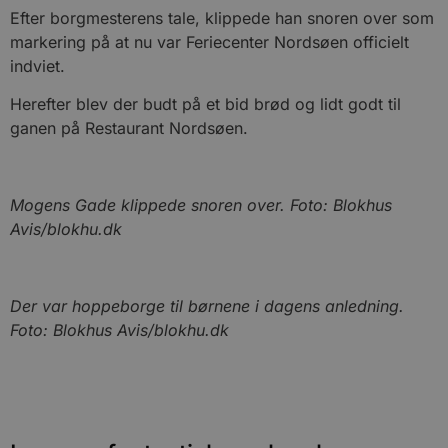
Efter borgmesterens tale, klippede han snoren over som
Målretning
Funktionalitet
markering på at nu var Feriecenter Nordsøen officielt
Absolut nødvendige cookies muliggør
indviet.
hjemmesidens grundlæggende funktionalitet
såsom brugerlogin og kontoadministration.
Herefter blev der budt på et bid brød og lidt godt til
Hjemmesiden kan ikke bruges korrekt uden de
absolut nødvendige cookies.
ganen på Restaurant Nordsøen.
Udbyder
/
Navn
Udløbsdato
B
Domæne
pys_session_limit
.blokhus.dk
59 minutter
D
Mogens Gade klippede snoren over. Foto: Blokhus
57
b
sekunder
b
Avis/blokhu.dk
m
b
u
s
s
Der var hoppeborge til børnene i dagens anledning.
i
g
Foto: Blokhus Avis/blokhu.dk
d
f
h
y
f
m
t