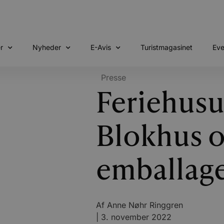
r
Nyheder
E-Avis
Turistmagasinet
Eve
Presse
Feriehusud
Blokhus o
emballag
Af
Anne Nøhr Ringgren
|
3. november 2022