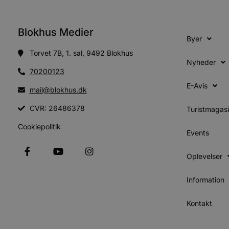
CookieScriptConsent
Blokhus Medier
Byer
pys_start_session
Torvet 7B, 1. sal, 9492 Blokhus
Nyheder
70200123
VISITOR_PRIVACY_METAD
E-Avis
mail@blokhus.dk
CVR: 26486378
Turistmagas
Cookiepolitik
Udbyder
Events
Navn
Domæne
Udby
Navn
Navn
Dom
pys_first_visit
.blokhus.
Oplevelser
_gid
_gcl_au
Googl
.blok
Information
_ga
Googl
__Secure-
.blok
ROLLOUT_TOKEN
Kontakt