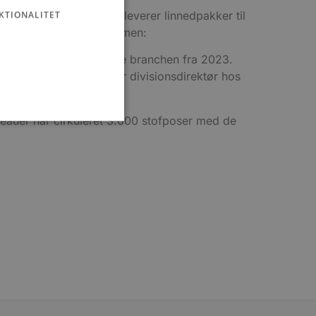
 Dampvaskerier, som leverer linnedpakker til
KTIONALITET
drulles i hele kystturismen:
age skal tilbydes til hele branchen fra 2023.
r Andreas Nyborg, om er divisionsdirektør hos
ureauer har cirkuleret 3.000 stofposer med de
ministration. Hjemmesiden
e gange en bruger kan
given periode, der forsøger
misbrug af tjenester.
-sproget. Dette er en
 variabler for
enereret nummer, hvordan
n et godt eksempel er at