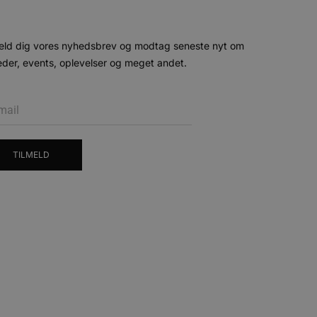
 siderne.
ten til at huske
nødvendigt, at Cookie-
eld dig vores nyhedsbrev og modtag seneste nyt om
der, events, oplevelser og meget andet.
 session tilstand, mens de
eller data poster huskes
ykke og privatlivsvalg for
r data på den besøgendes
e af personlige oplysninger
et i fremtidige sessioner.
TILMELD
esøgte hjemmesiden for at
g opdaterer en unik værdi
r oplysninger om, hvordan
ninger.
, som slutbrugeren måtte
- som er en væsentlig
ndtere eksperimenter, A/B-
jeneste. Denne cookie
rollouts"). Cookien sikrer,
tilfældigt genereret
 en testperiode, så
modning på et websted og
e pludselig ændrer sig,