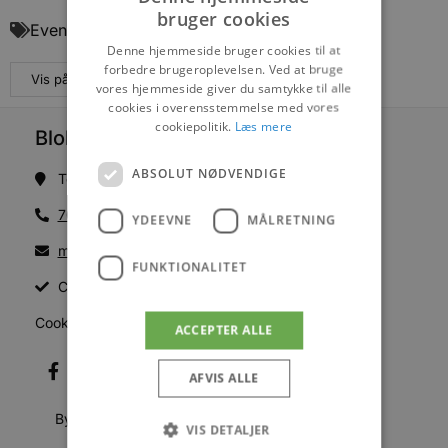
bruger cookies
Events
Denne hjemmeside bruger cookies til at
forbedre brugeroplevelsen. Ved at bruge
Vis på maps
vores hjemmeside giver du samtykke til alle
cookies i overensstemmelse med vores
cookiepolitik.
Læs mere
Blokhus Medier
ABSOLUT NØDVENDIGE
Torvet 7B, 1. sal, 9492 Blokhus
70200123
YDEEVNE
MÅLRETNING
mail@blokhus.dk
FUNKTIONALITET
CVR: 26486378
Cookiepolitik
ACCEPTER ALLE
AFVIS ALLE
Byer
VIS DETALJER