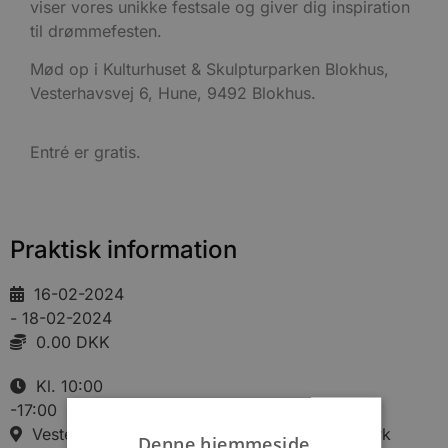
viser vores unikke festsale og giver dig inspiration
til drømmefesten.
Mød op i Kulturhuset & Skulpturparken Blokhus,
Vesterhavsvej 6, Hune, 9492 Blokhus.
Entré er gratis.
Praktisk information
16-02-2024
- 18-02-2024
0.00 DKK
Kl. 10:00
-17:00
Vesterhavsvej 6, Hune, 9492 Blokhus, Danmark
Denne hjemmeside