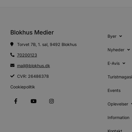
Absolut nødvendige cookies
kan ikke bruges korrekt ude
Navn
Blokhus Medier
Byer
pys_session_limit
Torvet 7B, 1. sal, 9492 Blokhus
Nyheder
70200123
PHPSESSID
E-Avis
mail@blokhus.dk
CVR: 26486378
Turistmagas
CookieScriptConsent
Cookiepolitik
Events
pys_start_session
Oplevelser
VISITOR_PRIVACY_METAD
Information
Kontakt