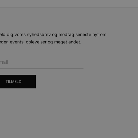
ministration. Hjemmesiden
eld dig vores nyhedsbrev og modtag seneste nyt om
der, events, oplevelser og meget andet.
e gange en bruger kan
given periode, der forsøger
misbrug af tjenester.
-sproget. Dette er en
 variabler for
enereret nummer, hvordan
n et godt eksempel er at
 siderne.
TILMELD
ten til at huske
nødvendigt, at Cookie-
 session tilstand, mens de
eller data poster huskes
ykke og privatlivsvalg for
r data på den besøgendes
e af personlige oplysninger
et i fremtidige sessioner.