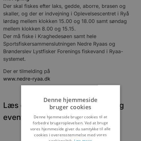
Der skal fiskes efter laks, gedde, aborre, brasen og
skaller, og der er indvejning i Oplevelsescentret i Ryå
lørdag mellem klokken 15.00 og 18.00 samt søndag
mellem klokken 8.00 og 15.15.
Der må fiske i Kraghedesøen samt hele
Sportsfiskersammenslutningen Nedre Ryaas og
Brønderslev Lystfisker Forenings fiskevand i Ryaa-
systemet.
Der er tilmelding på
www.nedre-ryaa.dk
Denne hjemmeside
Læs om fantastiske oplevelser og
bruger cookies
events
Denne hjemmeside bruger cookies til at
forbedre brugeroplevelsen. Ved at bruge
vores hjemmeside giver du samtykke til alle
cookies i overensstemmelse med vores
cookiepolitik.
Læs mere