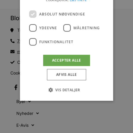
ABSOLUT NØDVENDIGE
Blokhus Medier
YDEEVNE
MÅLRETNING
Torvet 7B, 1. sal, 9492 Blokhus
70200123
FUNKTIONALITET
mail@blokhus.dk
ACCEPTER ALLE
CVR: 26486378
Cookiepolitik
AFVIS ALLE
VIS DETALJER
Byer
Absolut nødvendige
Ydeevne
Nyheder
Målretning
Funktionalitet
E-Avis
Absolut nødvendige cookies muliggør