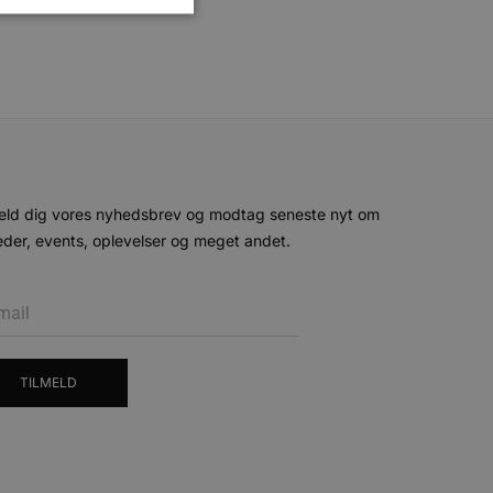
ministration. Hjemmesiden
e gange en bruger kan
eld dig vores nyhedsbrev og modtag seneste nyt om
given periode, der forsøger
misbrug af tjenester.
der, events, oplevelser og meget andet.
-sproget. Dette er en
 variabler for
enereret nummer, hvordan
n et godt eksempel er at
 siderne.
ten til at huske
nødvendigt, at Cookie-
TILMELD
 session tilstand, mens de
eller data poster huskes
ykke og privatlivsvalg for