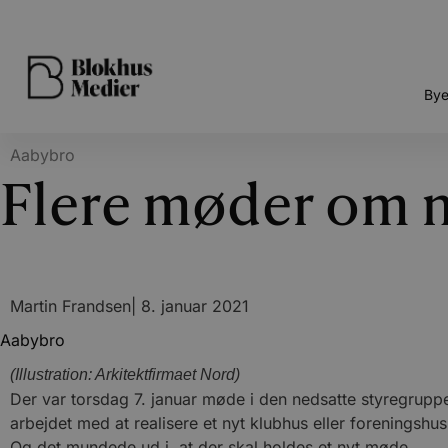
Bye
Aabybro
Flere møder om n
Martin Frandsen
|
8. januar 2021
Aabybro
(Illustration: Arkitektfirmaet Nord)
Der var torsdag 7. januar møde i den nedsatte styregruppe
arbejdet med at realisere et nyt klubhus eller foreningshus 
Og det mundede ud i, at der skal holdes et nyt møde.