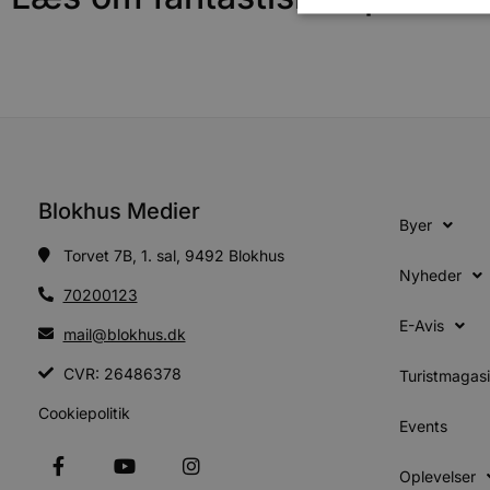
Absolut nødvendige cookies
kan ikke bruges korrekt ude
Navn
pys_session_limit
Blokhus Medier
Byer
Torvet 7B, 1. sal, 9492 Blokhus
PHPSESSID
Nyheder
70200123
E-Avis
mail@blokhus.dk
CookieScriptConsent
CVR: 26486378
Turistmagas
Cookiepolitik
pys_start_session
Events
Oplevelser
VISITOR_PRIVACY_METAD