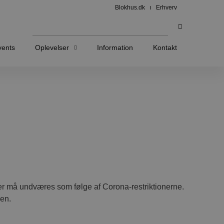
Blokhus.dk
Erhverv
vents
Oplevelser
Information
Kontakt
ter må undværes som følge af Corona-restriktionerne.
hen.