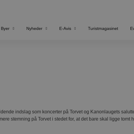
Byer
Nyheder
E-Avis
Turistmagasinet
E
holdende indslag som koncerter på Torvet og Kanonlaugets salut
re stemning på Torvet i stedet for, at det bare skal ligge tomt 