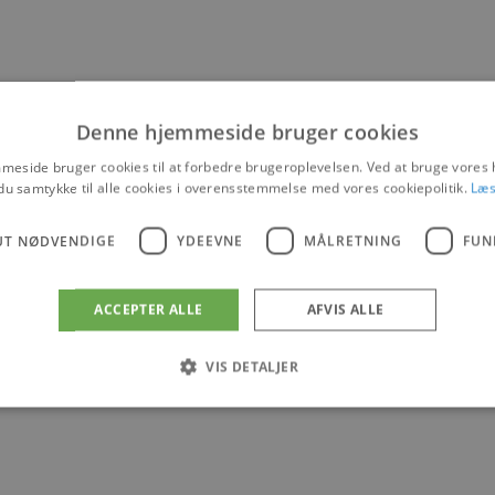
Denne hjemmeside bruger cookies
eside bruger cookies til at forbedre brugeroplevelsen. Ved at bruge vore
du samtykke til alle cookies i overensstemmelse med vores cookiepolitik.
Læs
UT NØDVENDIGE
YDEEVNE
MÅLRETNING
FUN
ACCEPTER ALLE
AFVIS ALLE
VIS DETALJER
Absolut nødvendige
Ydeevne
Målretning
Funktionalitet
 muliggør hjemmesidens grundlæggende funktionalitet såsom brugerlogin og kontoad