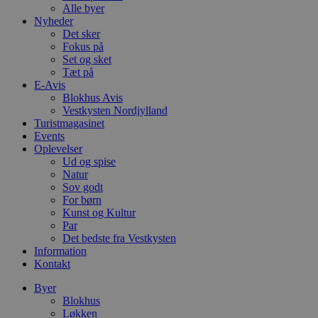
Alle byer
Nyheder
Det sker
Fokus på
Set og sket
Tæt på
E-Avis
Blokhus Avis
Vestkysten Nordjylland
Turistmagasinet
Events
Oplevelser
Ud og spise
Natur
Sov godt
For børn
Kunst og Kultur
Par
Det bedste fra Vestkysten
Information
Kontakt
Byer
Blokhus
Løkken