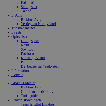
Fokus på
__Secure-YNID
Set og sket
Tæt på
E-Avis
Blokhus Avis
Vestkysten Nordjylland
Turistmagasinet
Events
Oplevelser
Ud og spise
Natur
Sov godt
For børn
Kunst og Kultur
Par
Det bedste fra Vestkysten
Information
Kontakt
Blokhus Medier
Blokhus Avis
Online markedsføring
Turistguide
Erhvervsforeningen
Team frivillig Blokhus