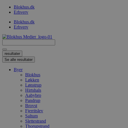
Videre
Blokhus.dk
til
Erhverv
indhold
Blokhus.dk
Erhverv
Search
...
resultater
Se alle resultater
Byer
Blokhus
Løkken
Lønstrup
Hirtshals
Aabybro
Pandrup
Brovst
Fjerritslev
Saltum
Slettestrand
Thorupstrand