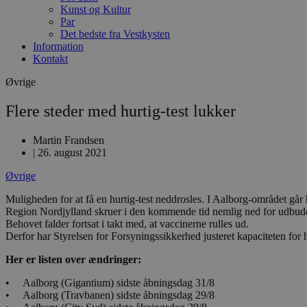
Kunst og Kultur
Par
Det bedste fra Vestkysten
Information
Kontakt
Øvrige
Flere steder med hurtig-test lukker
Martin Frandsen
|
26. august 2021
Øvrige
Muligheden for at få en hurtig-test neddrosles. I Aalborg-området går b
Region Nordjylland skruer i den kommende tid nemlig ned for udbuddet
Behovet falder fortsat i takt med, at vaccinerne rulles ud.
Derfor har Styrelsen for Forsyningssikkerhed justeret kapaciteten for h
Her er listen over ændringer:
• Aalborg (Gigantium) sidste åbningsdag 31/8
• Aalborg (Travbanen) sidste åbningsdag 29/8