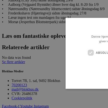
• Aalborg (City Syd) sidste åbningsdag 29/8
• Aalborg (Vejgaard Bymidte) åbner hver dag kl. 8-20 fra 1/9
• Nørresundby (Nørresundby Idrætscenter) sidste åbningsdag 8/9
• Frederikshavn (Hjørringvej) sidste åbningsdag 27/8
• Læsø ingen test om mandagen fra uge 34
• Morsø (Jesperhus Blomsterpark) sidste åbningsdag 29/8
Læs om fantastiske oplevelser og events
Denne hjemm
giver 
Relaterede artikler
ABSOL
No data was found
Se flere artikler
Blokhus Medier
Torvet 7B, 1. sal, 9492 Blokhus
70200123
mail@blokhus.dk
CVR: 26486378
Cookiepolitik
Facebook-f
Youtube
Instagram
Absolut nødvendige cookies