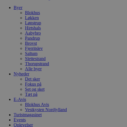
kan ikke bruges korrekt ude
Byer
Blokhus
Navn
Løkken
Lønstrup
pys_session_limit
Hirtshals
Aabybro
Pandrup
PHPSESSID
Brovst
Fjerritslev
Saltum
Slettestrand
Thorupstrand
CookieScriptConsent
Alle byer
Nyheder
Det sker
pys_start_session
Fokus på
Set og sket
Tæt på
VISITOR_PRIVACY_METAD
E-Avis
Blokhus Avis
Vestkysten Nordjylland
Turistmagasinet
Events
Oplevelser
Udbyder