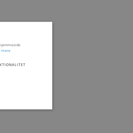
s hjemmeside
 mere
KTIONALITET
ministration. Hjemmesiden