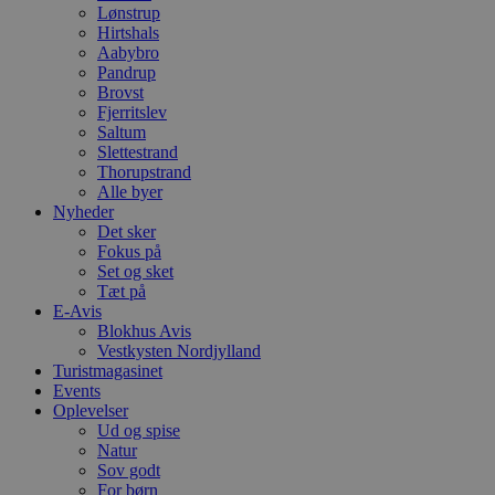
Lønstrup
Hirtshals
Aabybro
Pandrup
Brovst
Fjerritslev
Saltum
Slettestrand
Thorupstrand
Alle byer
Nyheder
Det sker
Fokus på
Set og sket
Tæt på
E-Avis
Blokhus Avis
Vestkysten Nordjylland
Turistmagasinet
Events
Oplevelser
Ud og spise
Natur
Sov godt
For børn