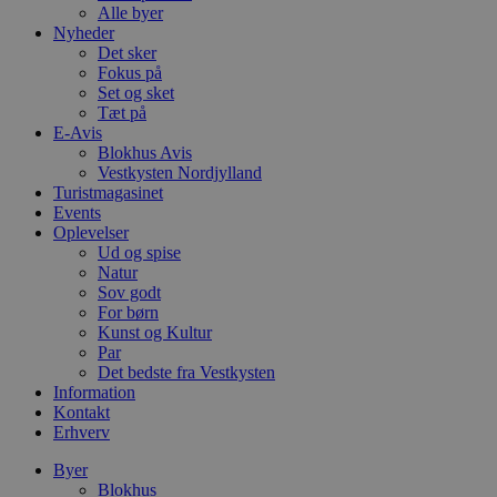
Alle byer
Nyheder
Det sker
Fokus på
Set og sket
Tæt på
E-Avis
Blokhus Avis
Vestkysten Nordjylland
Turistmagasinet
Events
Oplevelser
Ud og spise
Natur
Sov godt
For børn
Kunst og Kultur
Par
Det bedste fra Vestkysten
Information
Kontakt
Erhverv
Byer
Blokhus