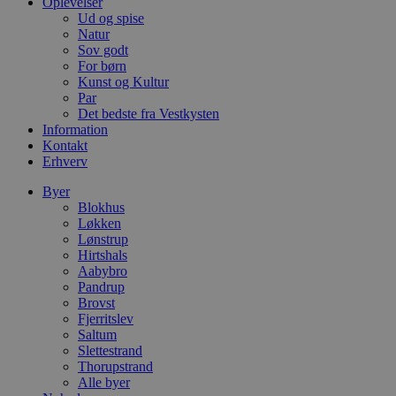
m
Oplevelser
Ud og spise
CookieScriptConsent
4 uger 2
D
CookieScript
Natur
dage
b
blokhus.dk
Sov godt
C
S
For børn
t
Kunst og Kultur
h
Par
p
Det bedste fra Vestkysten
s
b
Information
e
Kontakt
a
Erhverv
S
c
f
Byer
k
Blokhus
Løkken
pys_start_session
.blokhus.dk
Session
D
b
Lønstrup
o
Hirtshals
b
Aabybro
t
Pandrup
d
g
Brovst
h
Fjerritslev
o
Saltum
e
h
Slettestrand
ti
Thorupstrand
Alle byer
VISITOR_PRIVACY_METADATA
5 måneder
D
YouTube