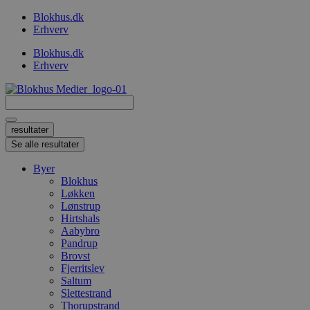
Videre
Blokhus.dk
til
Erhverv
indhold
Blokhus.dk
Erhverv
Search
...
resultater
Se alle resultater
Byer
Blokhus
Løkken
Lønstrup
Hirtshals
Aabybro
Pandrup
Brovst
Fjerritslev
Saltum
Slettestrand
Thorupstrand