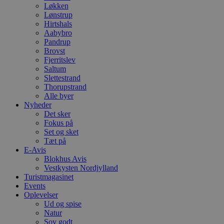
Løkken
Lønstrup
Hirtshals
Aabybro
Pandrup
Brovst
Fjerritslev
Saltum
Slettestrand
Thorupstrand
Alle byer
Nyheder
Det sker
Fokus på
Set og sket
Tæt på
E-Avis
Blokhus Avis
Vestkysten Nordjylland
Turistmagasinet
Events
Oplevelser
Ud og spise
Natur
Sov godt