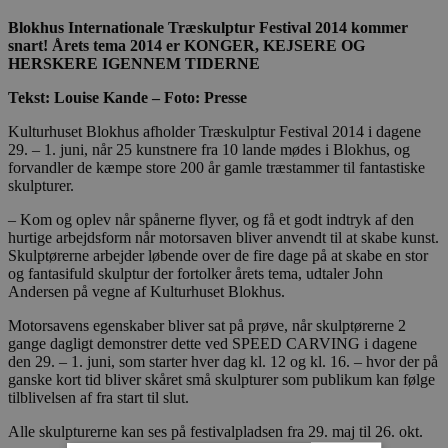
Blokhus Internationale Træskulptur Festival 2014 kommer
snart! Årets tema 2014 er KONGER, KEJSERE OG
HERSKERE IGENNEM TIDERNE
Tekst: Louise Kande – Foto: Presse
Kulturhuset Blokhus afholder Træskulptur Festival 2014 i dagene
29. – 1. juni, når 25 kunstnere fra 10 lande mødes i Blokhus, og
forvandler de kæmpe store 200 år gamle træstammer til fantastiske
skulpturer.
– Kom og oplev når spånerne flyver, og få et godt indtryk af den
hurtige arbejdsform når motorsaven bliver anvendt til at skabe kunst.
Skulptørerne arbejder løbende over de fire dage på at skabe en stor
og fantasifuld skulptur der fortolker årets tema, udtaler John
Andersen på vegne af Kulturhuset Blokhus.
Motorsavens egenskaber bliver sat på prøve, når skulptørerne 2
gange dagligt demonstrer dette ved SPEED CARVING i dagene
den 29. – 1. juni, som starter hver dag kl. 12 og kl. 16. – hvor der på
ganske kort tid bliver skåret små skulpturer som publikum kan følge
tilblivelsen af fra start til slut.
Alle skulpturerne kan ses på festivalpladsen fra 29. maj til 26. okt.