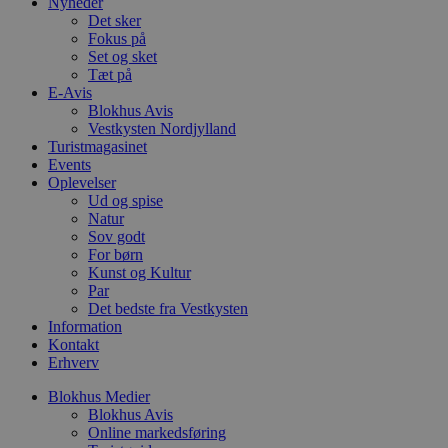
Nyheder
4 uger
b
.youtube.com
g
Det sker
b
Fokus på
s
Set og sket
p
Tæt på
f
i
E-Avis
w
Blokhus Avis
r
Vestkysten Nordjylland
p
b
Turistmagasinet
s
Events
f
Oplevelser
p
Ud og spise
b
p
Natur
o
Sov godt
i
For børn
d
p
Kunst og Kultur
b
Par
f
Det bedste fra Vestkysten
s
Information
Kontakt
Erhverv
Blokhus Medier
Udbyder
/
Navn
Udløbsdato
Beskrivelse
Blokhus Avis
Domæne
Udbyder
/
Navn
Udløbsdato
Beskrivelse
Online markedsføring
Domæne