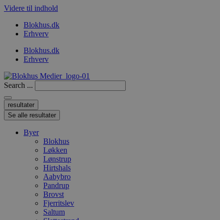
Videre til indhold
Blokhus.dk
Erhverv
Blokhus.dk
Erhverv
Search ...
resultater
Se alle resultater
Byer
Blokhus
Løkken
Lønstrup
Hirtshals
Aabybro
Pandrup
Brovst
Fjerritslev
Saltum