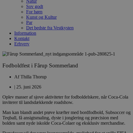
Natur
Sov godt
For børn
Kunst og Kultur
Par
Det bedste fra Vestkysten
Information
Kontakt
Erhverv
Fodboldfest i Fårup Sommerland
Af
Thilla Thorup
|
25. juni 2026
Oplev masser af sjove aktiviteter for fodboldelskere, når Coca-Cola
inviterer til landsdækkende roadshow.
Man kan blandt andet prøve kræfter med bordfodbold, Subsoccer og
Teqball, få ansigtsmaling, dyste i jonglering og præcision med
bolden samt nyde iskolde Coca-Colaer og eksklusiv merchandise.