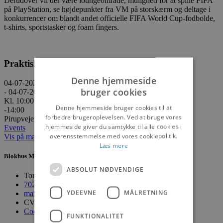
Derudover vil der være loungeområde, mulighed for at spille FIFA
på PlayStation, se højdepunkter fra VM på storskærm og deltage i
konkurrencer om blandt andet officielle FIFA World Cup-fodbolde,
t-shirts, sportstasker og foam fingers.
Praktisk information
Denne hjemmeside
04-07-2026
bruger cookies
- 04-07-2026
Kl. 10:00
Denne hjemmeside bruger cookies til at
-14:00
forbedre brugeroplevelsen. Ved at bruge vores
Pirupvejen 147, 9492 Blokhus
hjemmeside giver du samtykke til alle cookies i
Events
overensstemmelse med vores cookiepolitik.
Vis på maps
Læs mere
Blokhus Medier
ABSOLUT NØDVENDIGE
Torvet 7B, 1. sal, 9492 Blokhus
70200123
YDEEVNE
MÅLRETNING
mail@blokhus.dk
CVR: 26486378
Cookiepolitik
FUNKTIONALITET