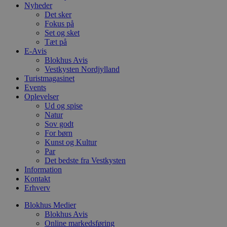
Nyheder
b
s
Det sker
w
Fokus på
e
Set og sket
e
o
Tæt på
l
E-Avis
e
Blokhus Avis
m
Vestkysten Nordjylland
CookieScriptConsent
4 uger 2
D
CookieScript
Turistmagasinet
dage
b
blokhus.dk
Events
C
Oplevelser
S
t
Ud og spise
h
Natur
p
Sov godt
s
For børn
b
e
Kunst og Kultur
a
Par
S
Det bedste fra Vestkysten
c
f
Information
k
Kontakt
Erhverv
pys_start_session
.blokhus.dk
Session
D
b
Blokhus Medier
o
b
Blokhus Avis
t
Online markedsføring
d