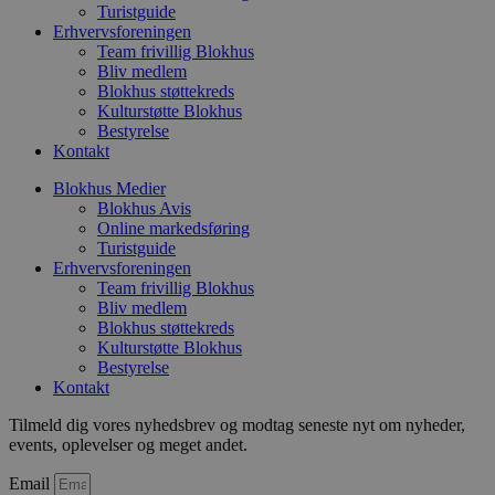
Turistguide
g
h
Erhvervsforeningen
o
Team frivillig Blokhus
e
Bliv medlem
h
Blokhus støttekreds
t
Kulturstøtte Blokhus
VISITOR_PRIVACY_METADATA
5 måneder
D
YouTube
Bestyrelse
4 uger
b
.youtube.com
Kontakt
b
s
Blokhus Medier
p
Blokhus Avis
f
Online markedsføring
i
w
Turistguide
r
Erhvervsforeningen
p
Team frivillig Blokhus
b
Bliv medlem
s
f
Blokhus støttekreds
p
Kulturstøtte Blokhus
b
Bestyrelse
p
o
Kontakt
i
d
Tilmeld dig vores nyhedsbrev og modtag seneste nyt om nyheder,
p
events, oplevelser og meget andet.
b
f
s
Email