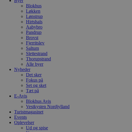
Byer
Blokhus
Løkken
Lønstrup
Hirtshals
Aabybro
Pandrup
Brovst
Fjerritslev
Saltum
Slettestrand
Thorupstrand
Alle byer
Nyheder
Det sker
Fokus på
Set og sket
Tæt på
E-Avis
Blokhus Avis
Vestkysten Nordjylland
Turistmagasinet
Events
Oplevelser
Ud og spise