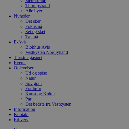
Slettestrand
Thorupstrand
Alle byer
Nyheder
Det sker
Fokus på
Set og sket
Tæt på
E-Avis
Blokhus Avis
Vestkysten Nordjylland
Turistmagasinet
Events
Oplevelser
Ud og spise
Natur
Sov godt
For børn
Kunst og Kultur
Par
Det bedste fra Vestkysten
Information
Kontakt
Erhverv