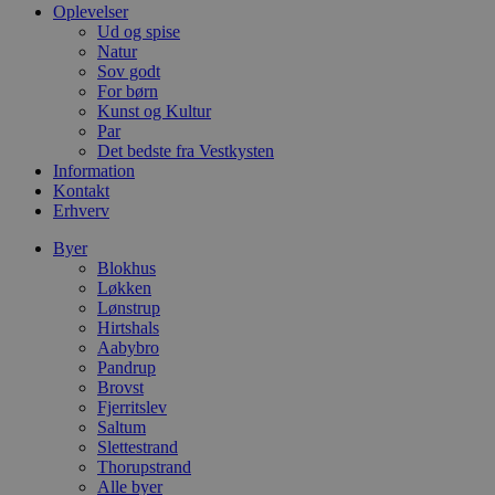
sekunder
b
Oplevelser
m
Ud og spise
b
Natur
u
Sov godt
s
s
For børn
i
Kunst og Kultur
g
Par
d
f
Det bedste fra Vestkysten
h
Information
y
Kontakt
f
Erhverv
m
t
Byer
PHPSESSID
Session
C
PHP.net
Blokhus
g
blokhus.dk
Løkken
a
b
Lønstrup
s
Hirtshals
e
Aabybro
i
Pandrup
d
o
Brovst
v
Fjerritslev
b
Saltum
D
e
Slettestrand
g
Thorupstrand
n
Alle byer
h