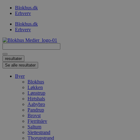
Videre
Blokhus.dk
til
Erhverv
indhold
Blokhus.dk
Erhverv
Search
...
resultater
Se alle resultater
Byer
Blokhus
Løkken
Lønstrup
Hirtshals
Aabybro
Pandrup
Brovst
Fjerritslev
Saltum
Slettestrand
Thorupstrand