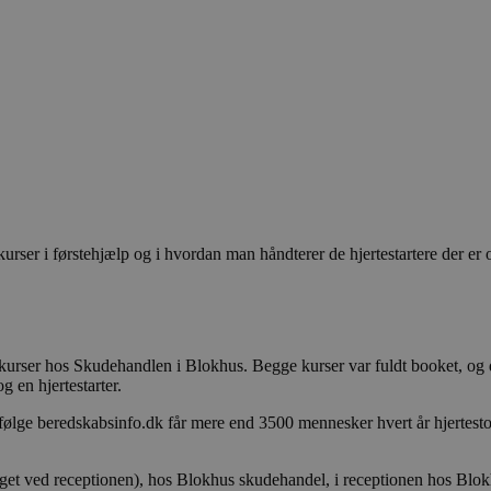
rser i førstehjælp og i hvordan man håndterer de hjertestartere der er
kurser hos Skudehandlen i Blokhus. Begge kurser var fuldt booket, og
g en hjertestarter.
. I følge beredskabsinfo.dk får mere end 3500 mennesker hvert år hjert
anget ved receptionen), hos Blokhus skudehandel, i receptionen hos Bl