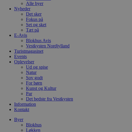
Alle byer
Nyheder
Det sker
Fokus på
Set og sket
Tæt på
E-Avis
Blokhus Avis
Vestkysten Nordjylland
Turistmagasinet
Events
Oplevelser
Ud og spise
Natur
Sov godt
For børn
Kunst og Kultur
Par
Det bedste fra Vestkysten
Information
Kontakt
Byer
Blokhus
Løkken