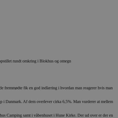
 opstillet rundt omkring i Blokhus og omegn
 de fremmødte fik en god indlæring i hvordan man reagerer hvis man
estop i Danmark. Af dem overlever cirka 6,5%. Man vurderer at mellem
okhus Camping samt i våbenhuset i Hune Kirke. Der ud over er der en