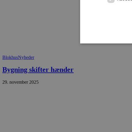
Blokhus
Nyheder
Absolut nødvendige cookies
Bygning skifter hænder
kan ikke bruges korrekt ude
29. november 2025
Navn
pys_session_limit
PHPSESSID