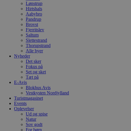
Lønstrup
Hirtshals
Aabybro
Pandrup
Brovst
Fjerritslev
Saltum
Slettestrand
Thorupstrand
Alle byer
Nyheder
Det sker
Fokus på
Set og sket
Tæt på
E-Avis
Blokhus Avis
Vestkysten Nordjylland
Turistmagasinet
Events
Oplevelser
Ud og spise
Natur
Sov godt
For børn