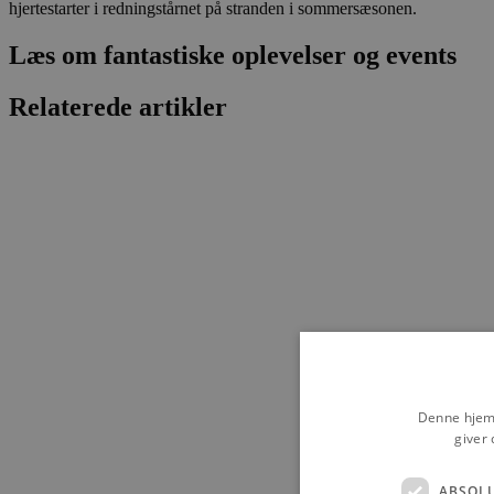
hjertestarter i redningstårnet på stranden i sommersæsonen.
Læs om fantastiske oplevelser og events
Relaterede artikler
Denne hjemm
giver 
ABSOL