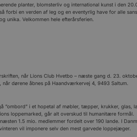
onerende planter, blomsterliv og international kunst i den 2
å forbi en verden af leg og en eventyrlig have for alle sanser
og unika. Velkommen hele efterårsferien.
rskriften, når Lions Club Hvetbo – næste gang d. 23. oktob
l, når dørene åbnes på Haandværkervej 4, 9493 Saltum.
gå ”ombord” i et hopetal af møbler, tæpper, krukker, glas, l
r Lions loppemarked, går alt overskud til humanitære formå
næsten 1.5 mio. medlemmer fordelt over 190 lande. I Danma
og vinteren vil imponere selv den mest garvede loppejæger.