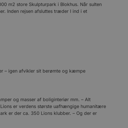
0.000 m2 store Skulpturpark i Blokhus. Når sulten
. Inden rejsen afsluttes træder I ind i et
er – igen afvikler sit berømte og kæmpe
amper og masser af boliginteriør mm. – Alt
l. Lions er verdens største uafhængige humanitære
rk er der ca. 350 Lions klubber. – Og der er