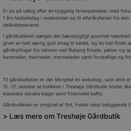
.blok
_fbp
Er du på udkig efter en hyggelig ferieoplevelse, med fok
_ga_PJR83J7HYC
.blok
1 års fødselsdag i weekenden op til efterårsferien fra den
delikatessevarer.
pysTrafficSource
.blok
_gat_gtag_UA_74178830_1
I gårdbutikken sælges der bæredygtigt gourmet naturkød 
YSC
giver en helt særlig god smag til kødet, og du kan finde 
gårdkyllinger fra naturen ved Rubjerg Knude, pølser og sp
VISITOR_INFO1_LIVE
karameller, marinader, marmelader samt forskellige og f
__Secure-YNID
Til gårdbutikken er der tilknyttet en webshop, som altid e
15.-17. oktober at butikken i Treshøje Gårdbutik holder å
klassiske danske kager samt friskmalet kaffe.
Gårdbutikken er omgivet af flot, fredet natur beliggende 
> Læs mere om Treshøje Gårdbutik