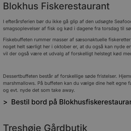
Blokhus Fiskerestaurant
CookieScriptConsent
pys_start_session
I efterårsferien bør du ikke gå glip af den udsøgte Seaf
smagsoplevelser af fisk og kød i dagene fra torsdag til søn
VISITOR_PRIVACY_METAD
Fiskebuffeten rummer masser af sæsonaktuelle fiskeretter m
noget helt særligt her i oktober er, at du også kan nyde 
vil der også være et udvalg af forskelligt helstegt kød me
Udbyder
Navn
Domæne
Udby
Navn
Navn
Dessertbuffeten består af forskellige søde fristelser. H
Dom
pys_first_visit
.blokhus.
marshmallows. På buffeten kan du vælge dine helt egne fav
_gid
_gcl_au
Googl
.blok
og evt. nyde det som take away.
_ga
Googl
> Bestil bord på Blokhusfiskerestaura
__Secure-
.blok
ROLLOUT_TOKEN
Treshøje Gårdbutik
pbid
pys_landing_page
now-
cowo