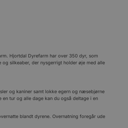
farm. Hjortdal Dyrefarm har over 350 dyr, som
e og silkeaber, der nysgerrigt holder øje med alle
æsler og kaniner samt lokke egern og næsebjørne
e en tur og alle dage kan du også deltage i en
 overnatte blandt dyrene. Overnatning foregår ude