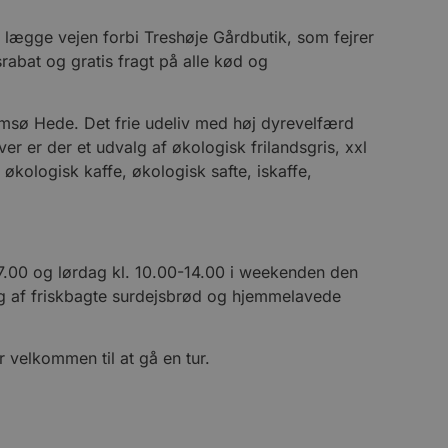
ukter, såsom realtidstilbud
 lægge vejen forbi Treshøje Gårdbutik, som fejrer
ssionstilstanden.
rabat og gratis fragt på alle kød og
mmesiden, hvilket hjælper
 til at begrænse
msø Hede. Det frie udeliv med høj dyrevelfærd
ger af indlejrede videoer.
r er der et udvalg af økologisk frilandsgris, xxl
økologisk kaffe, økologisk safte, iskaffe,
 på brugerpræferencer for
an også afgøre, om
ion af Youtube-
t unikt, anonymiseret
s adfærd og præferencer på
-17.00 og lørdag kl. 10.00-14.00 i weekenden den
, tilpasse annoncering samt
cure- sikrer, at cookiens
alg af friskbagte surdejsbrød og hjemmelavede
forbindelse.
 velkommen til at gå en tur.