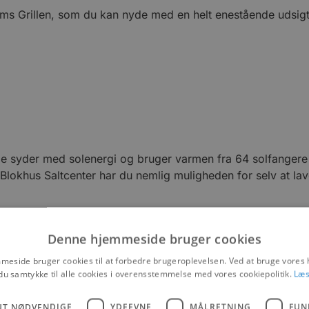
arms Grillen, som du kan nyde med en helt enestående udsi
 De syder med solenergi og bruger varmen fra 64 solfanger
s Blokhus Saltcenter har du nemlig muligheden for selv at la
Denne hjemmeside bruger cookies
altcenteret, hvor du kan se, hvordan havvandet sydes med sol
ane samt garagen med sjove biler. Hvis du har lyst til at 
eside bruger cookies til at forbedre brugeroplevelsen. Ved at bruge vore
du samtykke til alle cookies i overensstemmelse med vores cookiepolitik.
Læs
UT NØDVENDIGE
YDEEVNE
MÅLRETNING
FUN