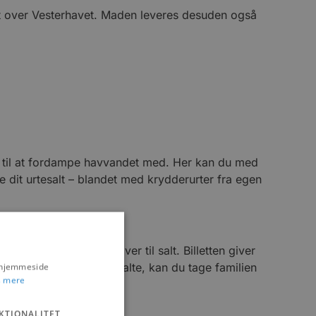
gt over Vesterhavet. Maden leveres desuden også
e til at fordampe havvandet med. Her kan du med
ve dit urtesalt – blandet med krydderurter fra egen
varme og dermed bliver til salt. Billetten giver
afprøve de lækre badesalte, kan du tage familien
s hjemmeside
 mere
KTIONALITET