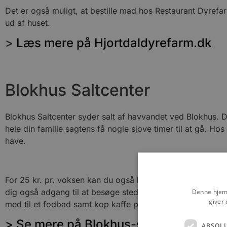
Det er også muligt, at bestille mad hos Restaurant Dyref
ud af huset.
>
Læs mere på Hjortdaldyrefarm.dk
Blokhus Saltcenter
Blokhus Saltcenter syder salt af havvandet ved Blokhus.
hele din familie sagtens få nogle sjove timer til at gå. Ho
have.
For 25 kr. pr. voksen kan du også købe en rundvisning i s
dig også adgang til at besøge stedets dukkemuseum, krolfb
Denne hjemm
giver 
med til et fodbad samt kop kaffe på den hyggelige café.
> Se mere på Blokhus-salt.dk
ABSOL