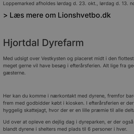
Loppemarked afholdes lørdag d. 23. okt., lørdag d. 13. nov
> Læs mere om Lionshvetbo.dk
Hjortdal Dyrefarm
Med udsigt over Vestkysten og placeret midt i den flottes
meget gerne vil have besøg i efterårsferien. Alt lige fra 
gæsterne.
Her kan du komme i nærkontakt med dyrene, fremfor bare 
frem med godbidder købt i kiosken. I efterårsferien er de
hyggelig skattejagt, hvor der er en lille præmie til alle del
Ud over at opleve en dejlig dag i dyreparken, er der også
blandt dyrene i shelters med plads til 6 personer i hver.