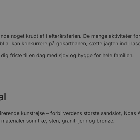
e noget krudt af i efterårsferien. De mange aktiviteter for he
om bl.a. kan konkurrere på gokartbanen, sætte jagten ind i 
dig friste til en dag med sjov og hygge for hele familien.
al
irerende kunstrejse – forbi verdens største sandslot, Noa
 materialer som træ, sten, granit, jern og bronze.