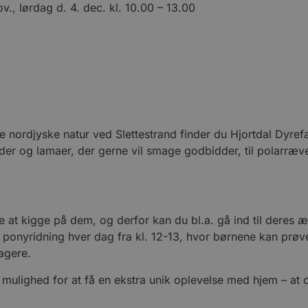
., lørdag d. 4. dec. kl. 10.00 – 13.00
te nordjyske natur ved Slettestrand finder du Hjortdal Dyre
geder og lamaer, der gerne vil smage godbidder, til polarræv
at kigge på dem, og derfor kan du bl.a. gå ind til deres 
r ponyridning hver dag fra kl. 12-13, hvor børnene kan prøv
tagere.
 mulighed for at få en ekstra unik oplevelse med hjem – at