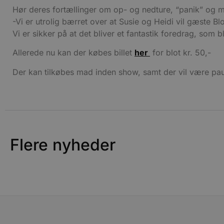
Absolut nødvendige cookies
Hør deres fortællinger om op- og nedture, “panik” og m
kan ikke bruges korrekt ude
-Vi er utrolig bærret over at Susie og Heidi vil gæste B
Navn
Vi er sikker på at det bliver et fantastik foredrag, som
pys_session_limit
Allerede nu kan der købes billet
her
for blot kr. 50,-
Der kan tilkøbes mad inden show, samt der vil være pa
PHPSESSID
CookieScriptConsent
Flere nyheder
pys_start_session
VISITOR_PRIVACY_METAD