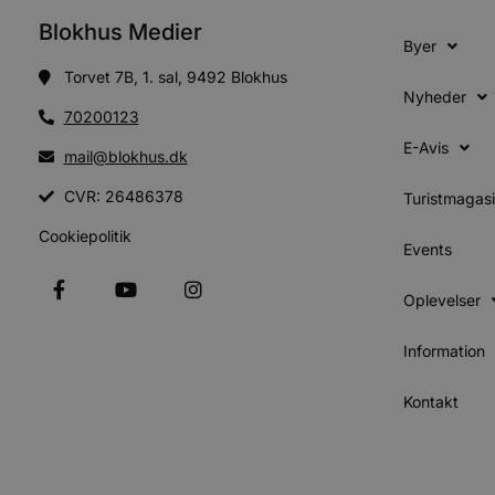
Udbyder
Navn
Blokhus Medier
Domæne
Udby
Navn
Navn
Byer
Dom
pys_first_visit
.blokhus.
Torvet 7B, 1. sal, 9492 Blokhus
_gid
_gcl_au
Googl
Nyheder
.blok
70200123
_ga
Googl
__Secure-
.blok
E-Avis
mail@blokhus.dk
ROLLOUT_TOKEN
CVR: 26486378
Turistmagas
Cookiepolitik
pbid
pys_landing_page
now-
Events
cowo
.blok
_fbp
Oplevelser
_ga_PJR83J7HYC
.blok
pysTrafficSource
.blok
_gat_gtag_UA_74178830_1
Information
YSC
Kontakt
VISITOR_INFO1_LIVE