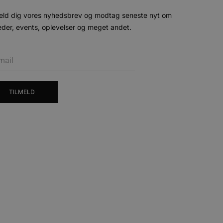
eld dig vores nyhedsbrev og modtag seneste nyt om
der, events, oplevelser og meget andet.
esøgte hjemmesiden for at
g opdaterer en unik værdi
r oplysninger om, hvordan
ninger.
, som slutbrugeren måtte
- som er en væsentlig
ndtere eksperimenter, A/B-
jeneste. Denne cookie
rollouts"). Cookien sikrer,
tilfældigt genereret
 en testperiode, så
modning på et websted og
e pludselig ændrer sig,
TILMELD
ende og sessioner, der
lander på, når du besøger
agner.
eroplevelser eller sporing
ukter, såsom realtidstilbud
ssionstilstanden.
mmesiden, hvilket hjælper
 til at begrænse
ger af indlejrede videoer.
 på brugerpræferencer for
an også afgøre, om
ion af Youtube-