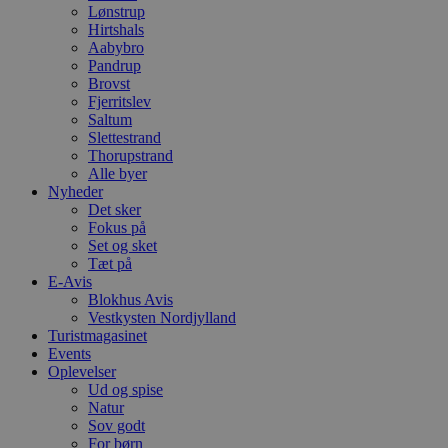
y
Lønstrup
f
Hirtshals
m
t
Aabybro
Pandrup
PHPSESSID
Session
C
PHP.net
Brovst
g
blokhus.dk
Fjerritslev
a
b
Saltum
s
Slettestrand
e
Thorupstrand
i
d
Alle byer
o
Nyheder
v
Det sker
b
Fokus på
D
e
Set og sket
g
Tæt på
n
E-Avis
h
b
Blokhus Avis
s
Vestkysten Nordjylland
w
Turistmagasinet
e
Events
e
o
Oplevelser
l
Ud og spise
e
Natur
m
Sov godt
CookieScriptConsent
4 uger 2
D
CookieScript
For børn