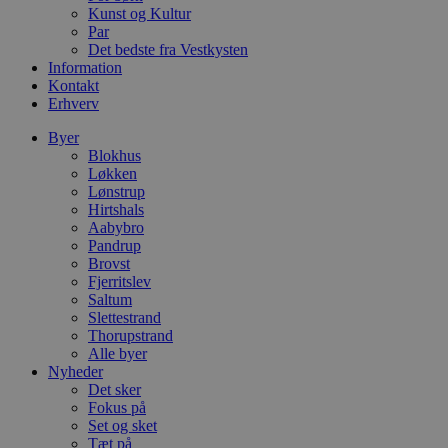
dage
b
blokhus.dk
Kunst og Kultur
C
Par
S
t
Det bedste fra Vestkysten
h
Information
p
Kontakt
s
b
Erhverv
e
a
Byer
S
Blokhus
c
f
Løkken
k
Lønstrup
Hirtshals
pys_start_session
.blokhus.dk
Session
D
Aabybro
b
o
Pandrup
b
Brovst
t
Fjerritslev
d
Saltum
g
h
Slettestrand
o
Thorupstrand
e
Alle byer
h
ti
Nyheder
Det sker
VISITOR_PRIVACY_METADATA
5 måneder
D
YouTube
Fokus på
4 uger
b
.youtube.com
Set og sket
g
b
Tæt på