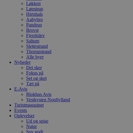
Løkken
Lønstrup
Hirtshals
Aabybro
Pandrup
Brovst
Fjerritslev
Saltum
Slettestrand
Thorupstrand
Alle byer
Nyheder
Det sker
Fokus på
Set og sket
Tæt på
E-Avis
Blokhus Avis
Vestkysten Nordjylland
Turistmagasinet
Events
Oplevelser
Ud og spise
Natur
Sov godt