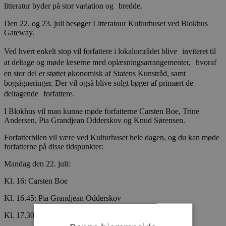
litteratur byder på stor variation og bredde.
Den 22. og 23. juli besøger Litteratour Kulturhuset ved Blokhus
Gateway.
Ved hvert enkelt stop vil forfattere i lokalområdet blive inviteret til
at deltage og møde læserne med oplæsningsarrangementer, hvoraf
en stor del er støttet økonomisk af Statens Kunstråd, samt
bogsigneringer. Der vil også blive solgt bøger af primært de
deltagende forfattere.
I Blokhus vil man kunne møde forfatterne Carsten Boe, Trine
Andersen, Pia Grandjean Odderskov og Knud Sørensen.
Forfatterbilen vil være ved Kulturhuset hele dagen, og du kan møde
forfatterne på disse tidspunkter:
Mandag den 22. juli:
Kl. 16: Carsten Boe
Kl. 16.45: Pia Grandjean Odderskov
Kl. 17.30: Trine Andersen