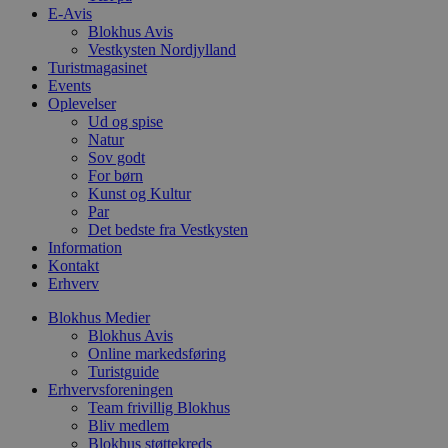
s
E-Avis
p
Blokhus Avis
f
i
Vestkysten Nordjylland
w
Turistmagasinet
r
Events
p
Oplevelser
b
s
Ud og spise
f
Natur
p
Sov godt
b
p
For børn
o
Kunst og Kultur
i
Par
d
Det bedste fra Vestkysten
p
b
Information
f
Kontakt
s
Erhverv
Blokhus Medier
Blokhus Avis
Online markedsføring
Udbyder
/
Turistguide
Navn
Udløbsdato
Beskrivelse
Domæne
Udbyder
/
Navn
Udløbsdato
Beskrivelse
Erhvervsforeningen
Domæne
Team frivillig Blokhus
pys_first_visit
.blokhus.dk
1 uge
Denne cookie
Udbyder
/
Navn
Udløbsdato
Beskr
bruges til at
Bliv medlem
_gid
1 dag
Denne cookie
Google LLC
Domæne
bestemme den
Google Anal
.blokhus.dk
Blokhus støttekreds