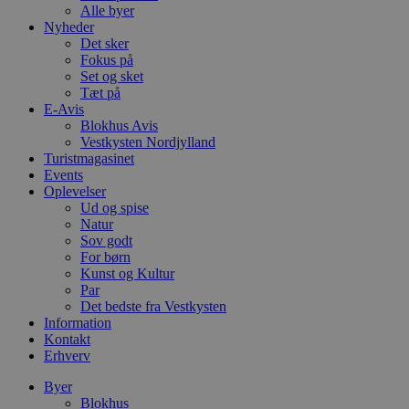
Alle byer
Nyheder
Det sker
Fokus på
Set og sket
Tæt på
E-Avis
Blokhus Avis
Vestkysten Nordjylland
Turistmagasinet
Events
Oplevelser
Ud og spise
Natur
Sov godt
For børn
Kunst og Kultur
Par
Det bedste fra Vestkysten
Information
Kontakt
Erhverv
Byer
Blokhus