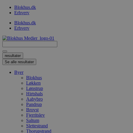
Videre
Blokhus.dk
til
Erhverv
indhold
Blokhus.dk
Erhverv
Search
...
resultater
Se alle resultater
Byer
Blokhus
Løkken
Lønstrup
Hirtshals
Aabybro
Pandrup
Brovst
Fjerritslev
Saltum
Slettestrand
Thorupstrand