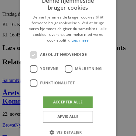
Denne hjemmeside
bruger cookies
Tirsdag den 23. juli:
Denne hjemmeside bruger cookies til at
forbedre brugeroplevelsen. Ved at bruge
Kl. 16: Knud Sørensen
vores hjemmeside giver du samtykke til alle
cookies i overensstemmelse med vores
Kl. 16.45: Poul Larsen
cookiepolitik.
Læs mere
Læs om fantastiske oplevelser og events
ABSOLUT NØDVENDIGE
Relaterede artikler
YDEEVNE
MÅLRETNING
Saltum
Nyheder
FUNKTIONALITET
Årets Ildsjæl 2025 i Jammerbugt
Kommune
ACCEPTER ALLE
22. november 2025
AFVIS ALLE
Brovst
Nyheder
VIS DETALJER