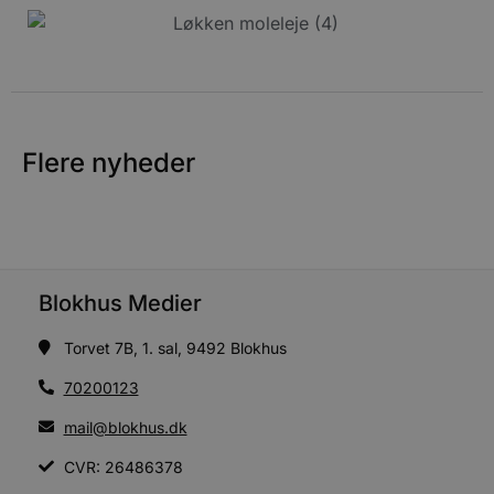
g
d
f
f
m
t
PHPSESSID
Session
PHP.net
Flere nyheder
g
blokhus.dk
a
b
s
e
i
d
v
Blokhus Medier
b
D
e
Torvet 7B, 1. sal, 9492 Blokhus
g
70200123
b
s
mail@blokhus.dk
e
e
CVR: 26486378
o
l