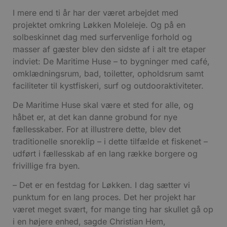
I mere end ti år har der været arbejdet med
projektet omkring Løkken Moleleje. Og på en
solbeskinnet dag med surfervenlige forhold og
masser af gæster blev den sidste af i alt tre etaper
indviet: De Maritime Huse – to bygninger med café,
omklædningsrum, bad, toiletter, opholdsrum samt
faciliteter til kystfiskeri, surf og outdooraktiviteter.
De Maritime Huse skal være et sted for alle, og
håbet er, at det kan danne grobund for nye
fællesskaber. For at illustrere dette, blev det
traditionelle snoreklip – i dette tilfælde et fiskenet –
udført i fællesskab af en lang række borgere og
frivillige fra byen.
– Det er en festdag for Løkken. I dag sætter vi
punktum for en lang proces. Det her projekt har
været meget svært, for mange ting har skullet gå op
i en højere enhed, sagde Christian Hem,