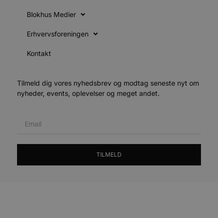
VISITOR_PRIVACY_METADATA
5 måneder
YouTube
4 uger
b
Blokhus Medier
.youtube.com
b
Erhvervsforeningen
p
f
Kontakt
i
w
r
Tilmeld dig vores nyhedsbrev og modtag seneste nyt om
nyheder, events, oplevelser og meget andet.
f
p
b
p
o
i
d
p
b
TILMELD
f
s
Udbyder
/
Navn
Udløbsdato
Beskrivelse
Domæne
Udbyder
/