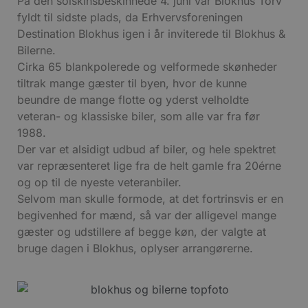
På den solskinsbeskinnede 4. juni var Blokhus Torv
fyldt til sidste plads, da Erhvervsforeningen
Destination Blokhus igen i år inviterede til Blokhus &
Bilerne.
Cirka 65 blankpolerede og velformede skønheder
tiltrak mange gæster til byen, hvor de kunne
beundre de mange flotte og yderst velholdte
veteran- og klassiske biler, som alle var fra før
1988.
Der var et alsidigt udbud af biler, og hele spektret
var repræsenteret lige fra de helt gamle fra 20érne
og op til de nyeste veteranbiler.
Selvom man skulle formode, at det fortrinsvis er en
begivenhed for mænd, så var der alligevel mange
gæster og udstillere af begge køn, der valgte at
bruge dagen i Blokhus, oplyser arrangørerne.