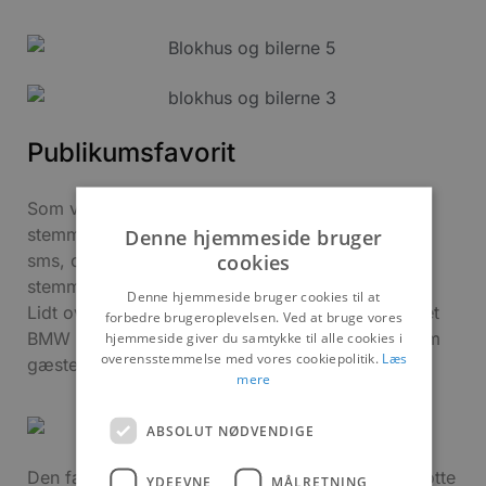
Publikumsfavorit
Som vanligt fik publikum også mulighed for at
stemme på deres favorit. Afstemningen forgik via
Denne hjemmeside bruger
cookies
sms, og der kunne kun sendes 1 sms med en
stemme på 1 bil.
Denne hjemmeside bruger cookies til at
Lidt overraskende blev det den lille blå 2-cylindret
forbedre brugeroplevelsen. Ved at bruge vores
BMW Isetta fra 50érne, der rendte med æren, som
hjemmeside giver du samtykke til alle cookies i
overensstemmelse med vores cookiepolitik.
Læs
gæsternes favorit, siger Karl Korfits.
mere
ABSOLUT NØDVENDIGE
Den fandt vej til publikums hjerter og de store, flotte
YDEEVNE
MÅLRETNING