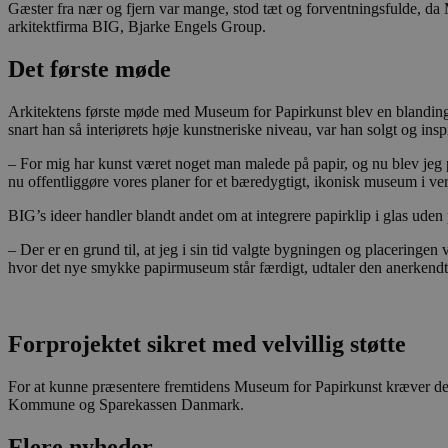
Gæster fra nær og fjern var mange, stod tæt og forventningsfulde, da
arkitektfirma BIG, Bjarke Engels Group.
Det første møde
Arkitektens første møde med Museum for Papirkunst blev en blanding a
snart han så interiørets høje kunstneriske niveau, var han solgt og inspir
– For mig har kunst været noget man malede på papir, og nu blev jeg 
nu offentliggøre vores planer for et bæredygtigt, ikonisk museum i ver
BIG’s ideer handler blandt andet om at integrere papirklip i glas uden
– Der er en grund til, at jeg i sin tid valgte bygningen og placeringen 
hvor det nye smykke papirmuseum står færdigt, udtaler den anerkendte
Forprojektet sikret med velvillig støtte
For at kunne præsentere fremtidens Museum for Papirkunst kræver det m
Kommune og Sparekassen Danmark.
Flere nyheder