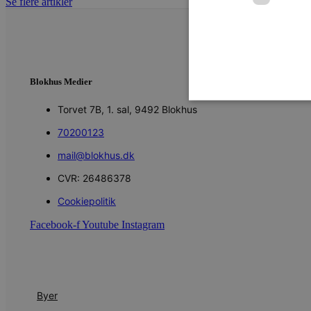
Se flere artikler
Blokhus Medier
Torvet 7B, 1. sal, 9492 Blokhus
70200123
Absolut nødvendige cookies
mail@blokhus.dk
kan ikke bruges korrekt ude
CVR: 26486378
Navn
Cookiepolitik
pys_session_limit
Facebook-f
Youtube
Instagram
PHPSESSID
Byer