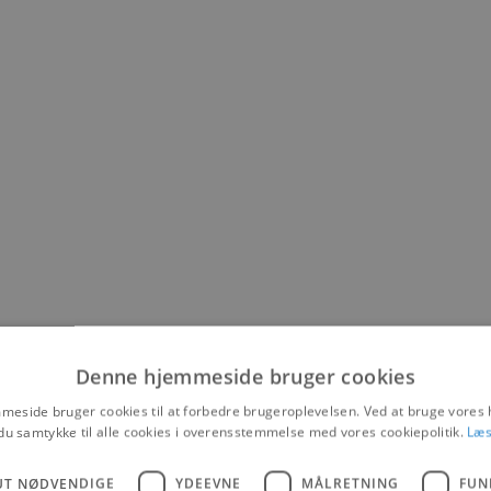
Denne hjemmeside bruger cookies
eside bruger cookies til at forbedre brugeroplevelsen. Ved at bruge vore
du samtykke til alle cookies i overensstemmelse med vores cookiepolitik.
Læs
UT NØDVENDIGE
YDEEVNE
MÅLRETNING
FUN