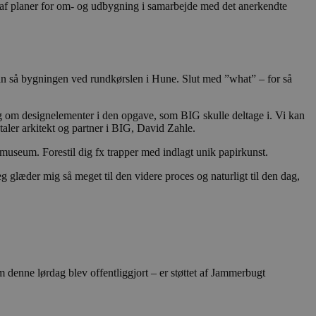
e af planer for om- og udbygning i samarbejde med det anerkendte
han så bygningen ved rundkørslen i Hune. Slut med ”what” – for så
ng om designelementer i den opgave, som BIG skulle deltage i. Vi kan
taler arkitekt og partner i BIG, David Zahle.
 museum. Forestil dig fx trapper med indlagt unik papirkunst.
eg glæder mig så meget til den videre proces og naturligt til den dag,
 denne lørdag blev offentliggjort – er støttet af Jammerbugt