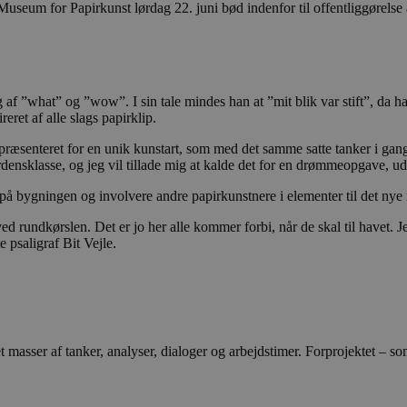
 Museum for Papirkunst lørdag 22. juni bød indenfor til offentliggørels
f ”what” og ”wow”. I sin tale mindes han at ”mit blik var stift”, da 
eret af alle slags papirklip.
præsenteret for en unik kunstart, som med det samme satte tanker i ga
densklasse, og jeg vil tillade mig at kalde det for en drømmeopgave, ud
 på bygningen og involvere andre papirkunstnere i elementer til det nye
ved rundkørslen. Det er jo her alle kommer forbi, når de skal til havet. J
 psaligraf Bit Vejle.
asser af tanker, analyser, dialoger og arbejdstimer. Forprojektet – som