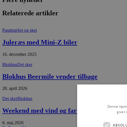
Relaterede artikler
Pandrup
Set og sket
Juleræs med Mini-Z biler
16. december 2025
Blokhus
Det sker
Blokhus Beermile vender tilbage
28. april 2026
Det sker
Blokhus
Denne hjemm
Weekend med vind og farver i Blokhus
giver 
6. maj 2026
ABSOL