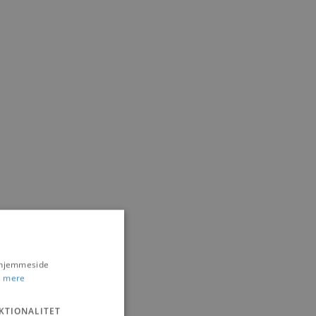
s hjemmeside
 mere
KTIONALITET