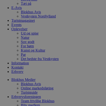
o
Tæt på
l
E-Avis
e
Blokhus Avis
m
Vestkysten Nordjylland
CookieScriptConsent
4 uger 2
D
CookieScript
Turistmagasinet
dage
b
blokhus.dk
Events
C
S
Oplevelser
t
Ud og spise
h
Natur
p
Sov godt
s
b
For børn
e
Kunst og Kultur
a
Par
S
c
Det bedste fra Vestkysten
f
Information
k
Kontakt
Erhverv
pys_start_session
.blokhus.dk
Session
D
b
o
Blokhus Medier
b
Blokhus Avis
t
Online markedsføring
d
g
Turistguide
h
Erhvervsforeningen
o
Team frivillig Blokhus
e
Bliv medlem
h