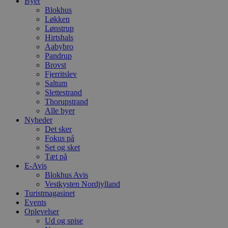
Byer
Blokhus
Løkken
Lønstrup
Hirtshals
Aabybro
Pandrup
Brovst
Fjerritslev
Saltum
Slettestrand
Thorupstrand
Alle byer
Nyheder
Det sker
Fokus på
Set og sket
Tæt på
E-Avis
Blokhus Avis
Vestkysten Nordjylland
Turistmagasinet
Events
Oplevelser
Ud og spise