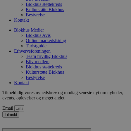
ti
Blokhus støttekreds
Kulturstøtte Blokhus
VISITOR_PRIVACY_METADATA
5 måneder
D
YouTube
Bestyrelse
4 uger
b
.youtube.com
g
Kontakt
b
s
Blokhus Medier
p
Blokhus Avis
f
i
Online markedsføring
w
Turistguide
r
Erhvervsforeningen
p
Team frivillig Blokhus
b
s
Bliv medlem
f
Blokhus støttekreds
p
Kulturstøtte Blokhus
b
p
Bestyrelse
o
Kontakt
i
d
Tilmeld dig vores nyhedsbrev og modtag seneste nyt om nyheder,
p
b
events, oplevelser og meget andet.
f
s
Email
Tilmeld