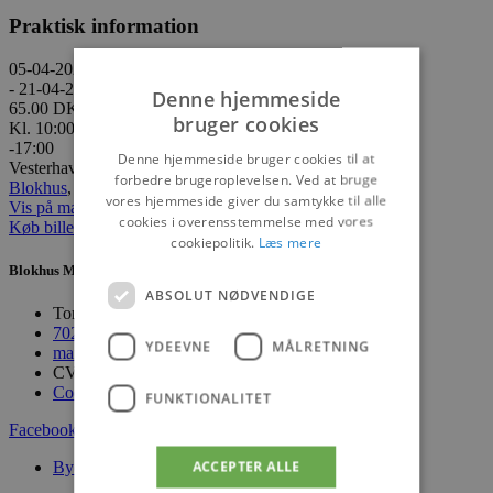
Praktisk information
05-04-2024
- 21-04-2024
Denne hjemmeside
65.00 DKK
bruger cookies
Kl. 10:00
-17:00
Denne hjemmeside bruger cookies til at
Vesterhavsvej 6, 9492 Blokhus
forbedre brugeroplevelsen. Ved at bruge
Blokhus
,
Events
vores hjemmeside giver du samtykke til alle
Vis på maps
cookies i overensstemmelse med vores
Køb billetter
cookiepolitik.
Læs mere
Blokhus Medier
ABSOLUT NØDVENDIGE
Torvet 7B, 1. sal, 9492 Blokhus
70200123
YDEEVNE
MÅLRETNING
mail@blokhus.dk
CVR: 26486378
Cookiepolitik
FUNKTIONALITET
Facebook-f
Youtube
Instagram
ACCEPTER ALLE
Byer
Blokhus