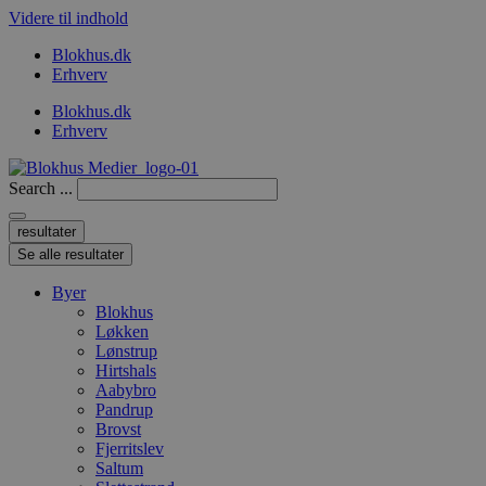
Videre til indhold
Blokhus.dk
Erhverv
Blokhus.dk
Erhverv
Search ...
resultater
Se alle resultater
Byer
Blokhus
Løkken
Lønstrup
Hirtshals
Aabybro
Pandrup
Brovst
Fjerritslev
Saltum