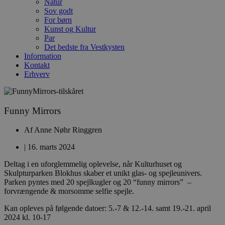
Natur
Sov godt
For børn
Kunst og Kultur
Par
Det bedste fra Vestkysten
Information
Kontakt
Erhverv
Funny Mirrors
Af
Anne Nøhr Ringgren
|
16. marts 2024
Deltag i en uforglemmelig oplevelse, når Kulturhuset og
Skulpturparken Blokhus skaber et unikt glas- og spejleunivers.
Parken pyntes med 20 spejlkugler og 20 “funny mirrors” –
forvrængende & morsomme selfie spejle.
Kan opleves på følgende datoer: 5.-7 & 12.-14. samt 19.-21. april
2024 kl. 10-17