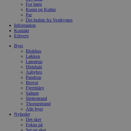
s
For børn
i
Kunst og Kultur
g
d
Par
f
Det bedste fra Vestkysten
h
Information
y
Kontakt
f
m
Erhverv
t
Byer
PHPSESSID
Session
C
PHP.net
Blokhus
g
blokhus.dk
a
Løkken
b
Lønstrup
s
Hirtshals
e
Aabybro
i
d
Pandrup
o
Brovst
v
Fjerritslev
b
D
Saltum
e
Slettestrand
g
Thorupstrand
n
Alle byer
h
b
Nyheder
s
Det sker
w
Fokus på
e
e
Set og sket