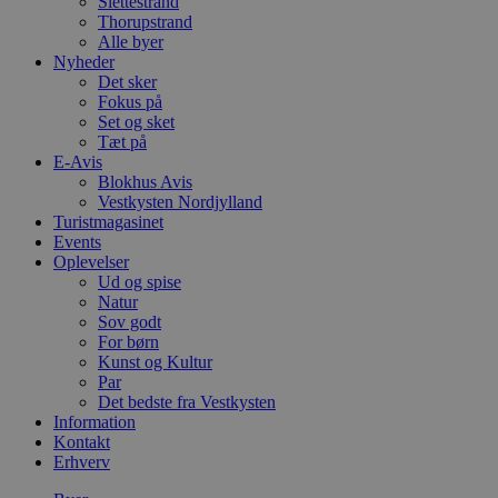
Slettestrand
Thorupstrand
Alle byer
Nyheder
Det sker
Fokus på
Set og sket
Tæt på
E-Avis
Blokhus Avis
Vestkysten Nordjylland
Turistmagasinet
Events
Oplevelser
Ud og spise
Natur
Sov godt
For børn
Kunst og Kultur
Par
Det bedste fra Vestkysten
Information
Kontakt
Erhverv