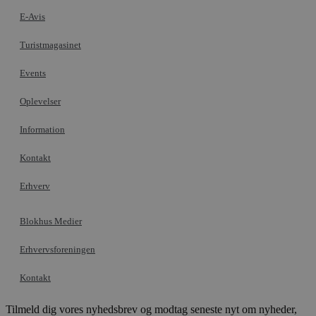
l
e
E-Avis
m
CookieScriptConsent
4 uger 2
D
CookieScript
Turistmagasinet
dage
b
blokhus.dk
C
S
Events
t
h
Oplevelser
p
s
b
Information
e
a
S
Kontakt
c
f
k
Erhverv
pys_start_session
.blokhus.dk
Session
D
b
Blokhus Medier
o
b
t
Erhvervsforeningen
d
g
h
Kontakt
o
e
h
Tilmeld dig vores nyhedsbrev og modtag seneste nyt om nyheder,
ti