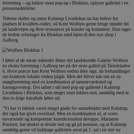
forretning – og lukker snart pop-up i Blokhus, oplyser galleriet i en
pressemeddelelse.
Tiderne skifter og mens Kalstrup Livstilshus nu har behov for
pladsen til kvalitets-outlet, vil Kent Wolfsen gerne bruge mindre tid
på landevejen og flere ressourcer på kunder og kunstnere. Han tager
de bedste erfaringer fra Blokhus med hjem til den nye shop i
Aalborg
I løbet af de næste måneder åbner det landskendte Galerie Wolfsen
en ekstra forretning i Aalborg tæt på det store galleri på Tiendeladen
6. Hvor præcis kan Kent Wolfsen endnu ikke sige, da forhandlinger
om konkrete lokaler endnu pågår. Men der bliver tale om en ny
strøgforretning med en kombination af rammeværksted og
kunstgaveshop. Det sidste i stil med pop-up galleriet i Kalstrup
Livstilshus i Blokhus, som meget snart lukkes ned, samtidig med at
den to-årige lejeaftale løber ud.
”Vi har vi faktisk været meget glade for samarbejdet med Kalstrup,
der også har givet overskud. Men en kombination af, at vores
nuværende og kompetente kunstkonsulent deroppe, Marianne
Poulsen, har ønsket at drosle ned og gå på pension, og at Kalstrup
samtidig gerne vil inddrage galleriets areal på 1. sal i en stor ny