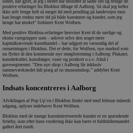
outlet, har gjort, at jeg i stedet har besluttet at sadle om og bringe de
positive erfaringer fra Blokhus tilbage til Aalborg. Så skal jeg heller
ikke selv bruge helt så meget tid med pendling på landevejen men
kan bruge endnu mere tid på både kunstnere og kunder, som jeg
længe har ønsket” forklarer Kent Wolfsen.
Med positive Blokhus-erfaringer henviser Kent til de særlige og
ekstra varegrupper som – udover selve den noget mere
kapitalkrævende kunsthandel – har udgjort en væsentlig del af
omsætningen i Blokhus. Det er dette, for Wolfsen, nye marked som
nu flyttes til den kommende nye strøgforretning i Aalborg: Plakater,
kunsttekstiler, kunstbøger, vaser og postkort o.s.v. Altså i
gavesegmentet. ”Den nye shop i Aalborg får inklusiv
rammeværkstedet lidt præg af en museumshop,” uddyber Kent
Wolfsen.
Indsats koncentreres i Aalborg
Afviklingen af Pop Up’en i Blokhus finder sted med februar måneds
udgang, oplyser indehaver Kent Wolfsen.
Blokhus med de mange kunstinteresserede kunder er en spændende
ferieby, som efter hans vurdering ikke kan bære et fuldtidsbemandet
galleri året rundt.