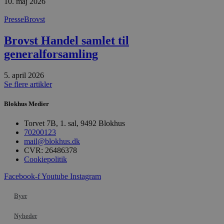
10. maj 2026
i
g
d
Presse
Brovst
f
h
y
Brovst Handel samlet til
f
m
generalforsamling
t
PHPSESSID
Session
C
PHP.net
5. april 2026
g
blokhus.dk
Se flere artikler
a
b
s
Blokhus Medier
e
i
d
Torvet 7B, 1. sal, 9492 Blokhus
o
70200123
v
mail@blokhus.dk
b
D
CVR: 26486378
e
Cookiepolitik
g
n
Facebook-f
Youtube
Instagram
h
b
s
Byer
w
e
e
Nyheder
o