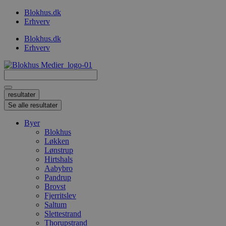
Videre
Blokhus.dk
til
Erhverv
indhold
Blokhus.dk
Erhverv
Search
...
resultater
Se alle resultater
Byer
Blokhus
Løkken
Lønstrup
Hirtshals
Aabybro
Pandrup
Brovst
Fjerritslev
Saltum
Slettestrand
Thorupstrand