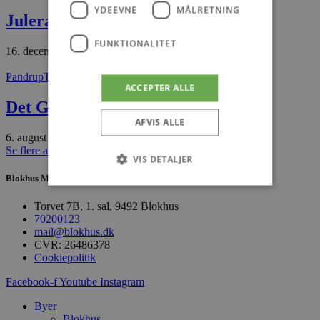
YDEEVNE
MÅLRETNING
Juleræs med Mini-Z biler
FUNKTIONALITET
16. december 2025
Pandrup
Tæt på
ACCEPTER ALLE
Det Gamle Mejeri i Pandrup
AFVIS ALLE
6. august 2026
Se flere artikler
VIS DETALJER
Blokhus Medier
Torvet 7B, 1. sal, 9492 Blokhus
Absolut nødvendige
Ydeevne
70200123
mail@blokhus.dk
Målretning
Funktionalitet
CVR: 26486378
Cookiepolitik
Absolut nødvendige cookies muliggør
hjemmesidens grundlæggende funktionalitet
Facebook-f
Youtube
Instagram
såsom brugerlogin og kontoadministration.
Hjemmesiden kan ikke bruges korrekt uden de
Byer
absolut nødvendige cookies.
Blokhus