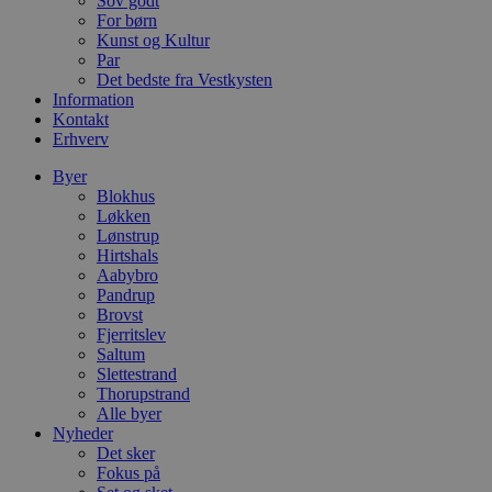
Sov godt
b
D
For børn
e
Kunst og Kultur
g
Par
n
h
Det bedste fra Vestkysten
b
Information
s
Kontakt
w
Erhverv
e
e
o
Byer
l
Blokhus
e
Løkken
m
Lønstrup
CookieScriptConsent
4 uger 2
D
CookieScript
Hirtshals
dage
b
blokhus.dk
Aabybro
C
Pandrup
S
t
Brovst
h
Fjerritslev
p
Saltum
s
b
Slettestrand
e
Thorupstrand
a
Alle byer
S
Nyheder
c
f
Det sker
k
Fokus på