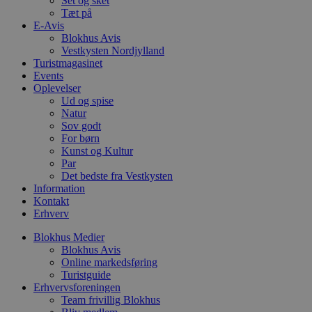
Set og sket
pys_start_session
.blokhus.dk
Session
D
b
Tæt på
o
E-Avis
b
Blokhus Avis
t
Vestkysten Nordjylland
d
g
Turistmagasinet
h
Events
o
Oplevelser
e
h
Ud og spise
ti
Natur
Sov godt
VISITOR_PRIVACY_METADATA
5 måneder
D
YouTube
For børn
4 uger
b
.youtube.com
g
Kunst og Kultur
b
Par
s
Det bedste fra Vestkysten
p
Information
f
i
Kontakt
w
Erhverv
r
p
Blokhus Medier
b
s
Blokhus Avis
f
Online markedsføring
p
Turistguide
b
p
Erhvervsforeningen
o
Team frivillig Blokhus
i