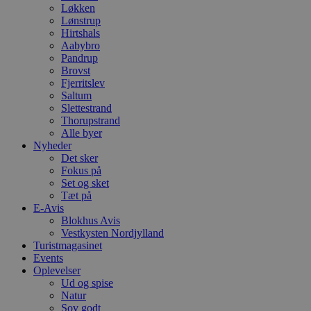
Løkken
Lønstrup
Hirtshals
Aabybro
Pandrup
Brovst
Fjerritslev
Saltum
Slettestrand
Thorupstrand
Alle byer
Nyheder
Det sker
Fokus på
Set og sket
Tæt på
E-Avis
Blokhus Avis
Vestkysten Nordjylland
Turistmagasinet
Events
Oplevelser
Ud og spise
Natur
Sov godt