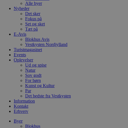
Alle byer
Nyheder
Det sker
Fokus på
Set og sket
Tæt på
E-Avis
Blokhus Avis
Vestkysten Nordjylland
Turistmagasinet
Events
Oplevelser
Ud og spise
Natur
Sov godt
For børn
Kunst og Kultur
Par
Det bedste fra Vestkysten
Information
Kontakt
Erhverv
Byer
Blokhus