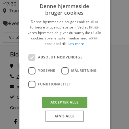
-17:30
Denne hjemmeside
Tranhøj 33, 9460 Brovst
bruger cookies
Denne hjemmeside bruger cookies til at
Events
forbedre brugeroplevelsen. Ved at bruge
vores hjemmeside giver du samtykke til alle
Vis på maps
cookies i overensstemmelse med vores
cookiepolitik.
Læs mere
Blokhus Medier
ABSOLUT NØDVENDIGE
Torvet 7B, 1. sal, 9492 Blokhus
YDEEVNE
MÅLRETNING
70200123
FUNKTIONALITET
mail@blokhus.dk
CVR: 26486378
ACCEPTER ALLE
Cookiepolitik
AFVIS ALLE