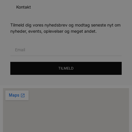
h
Kontakt
y
f
m
t
Tilmeld dig vores nyhedsbrev og modtag seneste nyt om
PHPSESSID
Session
C
PHP.net
nyheder, events, oplevelser og meget andet.
g
blokhus.dk
a
b
s
e
i
d
o
v
TILMELD
b
D
e
g
n
h
b
s
w
e
e
o
l
e
m