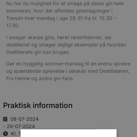
Nu har du mulighed for at smage på deres gin hele
sommeren, hvor der afholdes ginsmagninger i
Tranum hver mandag i uge 28-31 fra kl. 15.30 –
17.30.
I smager skarpe gins, hører røverhistorier, ser
destilleriet og smager dejlige eksempler på hvordan
Destilleriets gin kan bruges.
Gør en hyggelig sommer-mandag til en endnu sjovere
og spændende oplevelse i selskab med Destillatøren,
Fru Hanne og andre gin-fans.
Praktisk information
08-07-2024
- 29-07-2024
Kl. 15:30