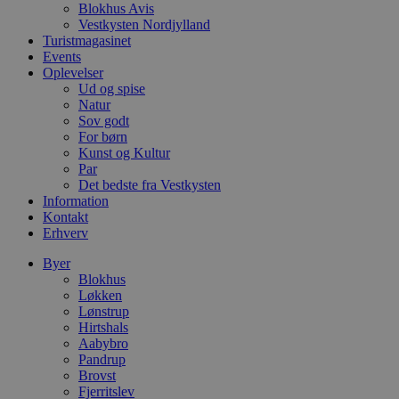
Blokhus Avis
i
Vestkysten Nordjylland
d
o
Turistmagasinet
v
Events
b
Oplevelser
D
e
Ud og spise
g
Natur
n
Sov godt
h
For børn
b
s
Kunst og Kultur
w
Par
e
Det bedste fra Vestkysten
e
o
Information
l
Kontakt
e
Erhverv
m
CookieScriptConsent
4 uger 2
D
Byer
CookieScript
dage
b
blokhus.dk
Blokhus
C
Løkken
S
Lønstrup
t
h
Hirtshals
p
Aabybro
s
Pandrup
b
e
Brovst
a
Fjerritslev
S