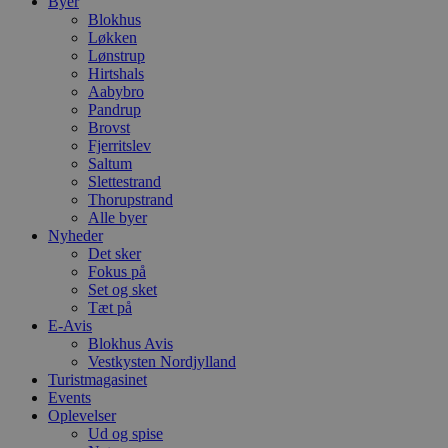
Byer
Blokhus
Løkken
Lønstrup
Hirtshals
Aabybro
Pandrup
Brovst
Fjerritslev
Saltum
Slettestrand
Thorupstrand
Alle byer
Nyheder
Det sker
Fokus på
Set og sket
Tæt på
E-Avis
Blokhus Avis
Vestkysten Nordjylland
Turistmagasinet
Events
Oplevelser
Ud og spise