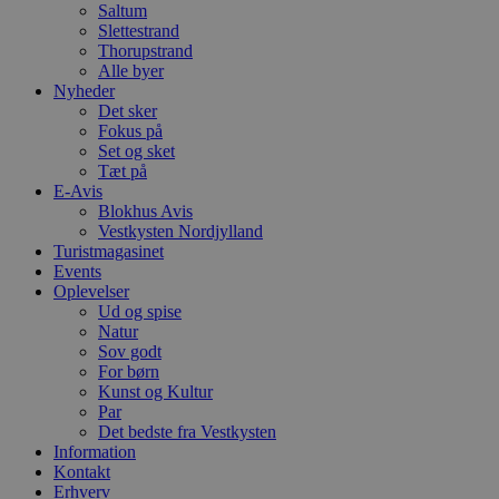
Saltum
c
Slettestrand
f
k
Thorupstrand
Alle byer
pys_start_session
.blokhus.dk
Session
D
Nyheder
b
Det sker
o
b
Fokus på
t
Set og sket
d
Tæt på
g
h
E-Avis
o
Blokhus Avis
e
Vestkysten Nordjylland
h
Turistmagasinet
ti
Events
VISITOR_PRIVACY_METADATA
5 måneder
D
YouTube
Oplevelser
4 uger
b
.youtube.com
Ud og spise
g
b
Natur
s
Sov godt
p
For børn
f
Kunst og Kultur
i
w
Par
r
Det bedste fra Vestkysten
p
Information
b
s
Kontakt
f
Erhverv