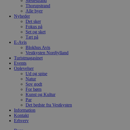
Slettestrand
Thorupstrand
Alle byer
Nyheder
Det sker
Fokus på
Set og sket
Tæt på
E-Avis
Blokhus Avis
Vestkysten Nordjylland
Turistmagasinet
Events
Oplevelser
Ud og spise
Natur
Sov godt
For børn
Kunst og Kultur
Par
Det bedste fra Vestkysten
Information
Kontakt
Erhverv