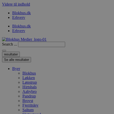
Videre til indhold
Blokhus.dk
Erhverv
Blokhus.dk
Erhverv
Search ...
resultater
Se alle resultater
Byer
Blokhus
Løkken
Lønstrup
Hirtshals
Aabybro
Pandrup
Brovst
Fjerritslev
Saltum