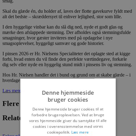
smag.
Skal du glæde én, du holder af, laves der flotte gavekurve fyldt med
alt det bedste – skræddersyet til enhver lejlighed, stor som lille.
I den hyggelige vinbar kan du slå dig ned, nyde et godt glas og
mærke den afslappede stemning. Der afholdes også stemningsfulde
smagninger, hvor gæster inviteres med på opdagelse i nye
smagsoplevelser, hyggeligt samvær og gode historier.
I pinsen 2026 er Hr. Nielsens Specialiteter det oplagte sted at kigge
forbi, hvad enten du vil finde den perfekte værtindegave, forkæle
dig selv eller nyde en hyggelig stund midt i pinsens liv og stemning.
Hos Hr. Nielsen handler det i bund og grund om at skabe glæde – i
hverdagen, i gaverne og i fællesskabet omkring smagen.
Læs mere her
Denne hjemmeside
bruger cookies
Flere nyheder
Denne hjemmeside bruger cookies til at
forbedre brugeroplevelsen. Ved at bruge
Relaterede artikler
vores hjemmeside giver du samtykke til alle
cookies i overensstemmelse med vores
cookiepolitik.
Læs mere