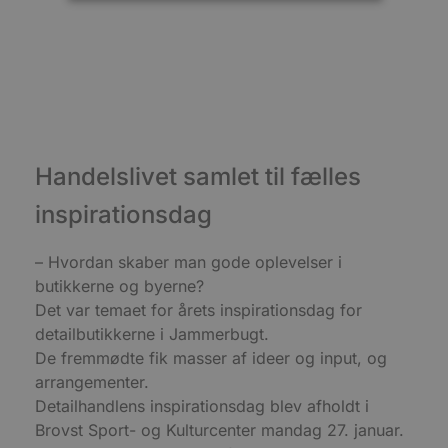
Absolut nødvendige
Ydeevne
Målretning
Funktionalitet
Absolut nødvendige cookies muliggør
hjemmesidens grundlæggende funktionalitet
såsom brugerlogin og kontoadministration.
Hjemmesiden kan ikke bruges korrekt uden de
absolut nødvendige cookies.
Handelslivet samlet til fælles
Udbyder
/
inspirationsdag
Navn
Udløbsdato
B
Domæne
pys_session_limit
.blokhus.dk
59 minutter
D
57
b
– Hvordan skaber man gode oplevelser i
sekunder
b
butikkerne og byerne?
m
b
Det var temaet for årets inspirationsdag for
u
s
detailbutikkerne i Jammerbugt.
s
De fremmødte fik masser af ideer og input, og
i
g
arrangementer.
d
f
Detailhandlens inspirationsdag blev afholdt i
h
y
Brovst Sport- og Kulturcenter mandag 27. januar.
f