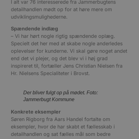
I alt var 76 interesserede fra Jammerbugtens
m
t
detailhandlen mødt op for at høre mere om
PHPSESSID
Session
C
PHP.net
udviklingsmulighederne.
g
blokhus.dk
a
Spændende indlæg
b
s
– Vi har hørt nogle rigtig spændende oplæg.
e
i
Specielt det her med at skabe nogle anderledes
d
o
oplevelser for kunderne. Vi skal gøre noget andet
v
end det vi plejer, og det blev vi i høj grad
b
D
inspireret til, fortæller Jens Christian Nielsen fra
e
g
Hr. Nielsens Specialiteter i Brovst.
n
h
b
s
Der bliver fulgt op på mødet. Foto:
w
e
Jammerbugt Kommune
e
o
l
Konkrete eksempler
e
Søren Rigborg fra Aars Handel fortalte om
m
eksempler, hvor de har skabt et fællesskab i
CookieScriptConsent
4 uger 2
D
CookieScript
dage
b
blokhus.dk
detailhandlen og sat fælles mål som bedre
C