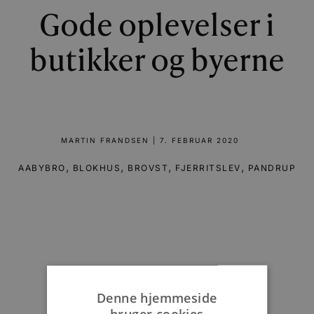
Gode oplevelser i
butikker og byerne
MARTIN FRANDSEN
|
7. FEBRUAR 2020
,
,
,
,
AABYBRO
BLOKHUS
BROVST
FJERRITSLEV
PANDRUP
Denne hjemmeside
bruger cookies