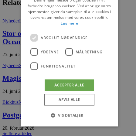
Denne hjemmeside bruger cookies til at
Relaterede artikler
forbedre brugeroplevelsen. Ved at bruge vores
hjemmeside giver du samtykke til alle cookies i
overensstemmelse med vores cookiepolitik.
Nyheder
Hirtshals
Læs mere
Stor overraskelse på Nordsøen
ABSOLUT NØDVENDIGE
Oceanarium
YDEEVNE
MÅLRETNING
25. juni 2026
Nyheder
Set og sket
FUNKTIONALITET
Magisk midsommeraften i Blokhus
ACCEPTER ALLE
24. juni 2026
AFVIS ALLE
Blokhus
Nyheder
Postgaarden til salg
VIS DETALJER
20. februar 2026
Se flere artikler