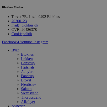
Absolut nødvendige
Ydeevne
Blokhus Medier
Målretning
Funktionalitet
Torvet 7B, 1. sal, 9492 Blokhus
Absolut nødvendige cookies muliggør
70200123
hjemmesidens grundlæggende funktionalitet
mail@blokhus.dk
såsom brugerlogin og kontoadministration.
Hjemmesiden kan ikke bruges korrekt uden de
CVR: 26486378
absolut nødvendige cookies.
Cookiepolitik
Udbyder
/
Facebook-f
Youtube
Instagram
Navn
Udløbsdato
B
Domæne
Byer
pys_session_limit
.blokhus.dk
59 minutter
D
Blokhus
57
b
sekunder
b
Løkken
m
Lønstrup
b
Hirtshals
u
s
Aabybro
s
Pandrup
i
Brovst
g
Fjerritslev
d
f
Saltum
h
Slettestrand
y
Thorupstrand
f
m
Alle byer
t
Nyheder