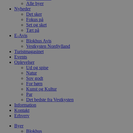
Alle byer
Nyheder
Det sker
Fokus på
Set og sket
Tæt på
E-Avis
Blokhus Avis
Vestkysten Nordjylland
Turistmagasinet
Events
Oplevelser
Ud og spise
Natur
Sov godt
For børn
Kunst og Kultur
Par
Det bedste fra Vestkysten
Information
Kontakt
Erhverv
Byer
Blokhus