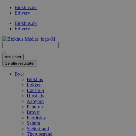
Videre
Blokhus.dk
til
Erhverv
indhold
Blokhus.dk
Erhverv
Search
...
resultater
Se alle resultater
Byer
Blokhus
Løkken
Lønstrup
Hirtshals
Aabybro
Pandrup
Brovst
Fjerritslev
Saltum
Slettestrand
Thorupstrand