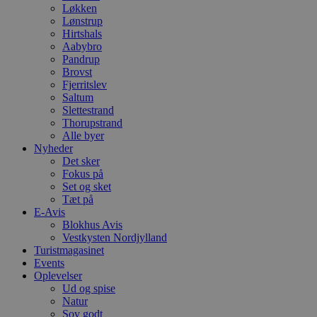
Løkken
Lønstrup
Hirtshals
Aabybro
Pandrup
Brovst
Fjerritslev
Saltum
Slettestrand
Thorupstrand
Alle byer
Nyheder
Det sker
Fokus på
Set og sket
Tæt på
E-Avis
Blokhus Avis
Vestkysten Nordjylland
Turistmagasinet
Events
Oplevelser
Ud og spise
Natur
Sov godt