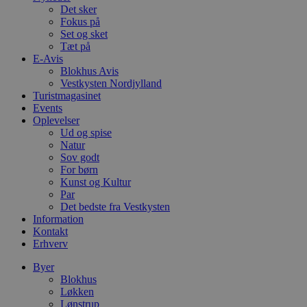
Det sker
PHPSESSID
Session
C
PHP.net
Fokus på
g
blokhus.dk
a
Set og sket
b
Tæt på
s
E-Avis
e
i
Blokhus Avis
d
Vestkysten Nordjylland
o
Turistmagasinet
v
Events
b
D
Oplevelser
e
Ud og spise
g
Natur
n
h
Sov godt
b
For børn
s
Kunst og Kultur
w
Par
e
e
Det bedste fra Vestkysten
o
Information
l
Kontakt
e
m
Erhverv
CookieScriptConsent
4 uger 2
D
CookieScript
Byer
dage
b
blokhus.dk
Blokhus
C
Løkken
S
t
Lønstrup