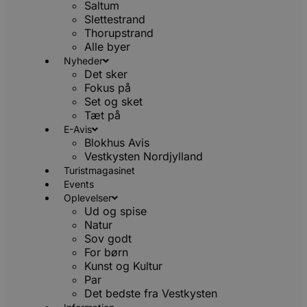
Saltum
Slettestrand
Thorupstrand
Alle byer
Nyheder
Det sker
Fokus på
Set og sket
Tæt på
E-Avis
Blokhus Avis
Vestkysten Nordjylland
Turistmagasinet
Events
Oplevelser
Ud og spise
Natur
Sov godt
For børn
Kunst og Kultur
Par
Det bedste fra Vestkysten