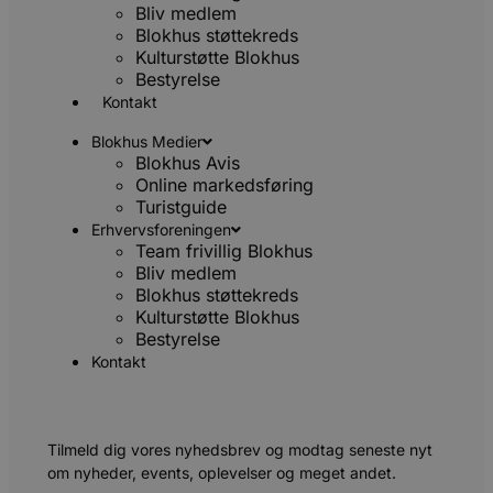
Bliv medlem
Blokhus støttekreds
Kulturstøtte Blokhus
Bestyrelse
Kontakt
Blokhus Medier
Blokhus Avis
Online markedsføring
Turistguide
Erhvervsforeningen
Team frivillig Blokhus
Bliv medlem
Blokhus støttekreds
Kulturstøtte Blokhus
Bestyrelse
CookieScriptConsent
4 uger 2
CookieScript
dage
blokhus.dk
Kontakt
Tilmeld dig vores nyhedsbrev og modtag seneste nyt
om nyheder, events, oplevelser og meget andet.