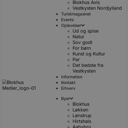
Blokhus Avis
Vestkysten Nordjylland
Turistmagasinet
Events
Oplevelser
Ud og spise
Natur
Sov godt
For børn
Kunst og Kultur
Par
Det bedste fra
Vestkysten
Information
Kontakt
Erhverv
Byer
Blokhus
Løkken
Lønstrup
Hirtshals
Aabybro