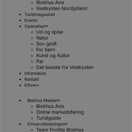
Blokhus Avis
Vestkysten Nordjylland
Absolut nødvendige cookies muliggør hjemmesidens grundlæ
Turistmagasinet
funktionalitet såsom brugerlogin og kontoadministration. Hj
kan ikke bruges korrekt uden de absolut nødvendige cookies.
Events
Oplevelser
Udbyder
/
Navn
Udløbsdat
Ud og spise
Domæne
Natur
pys_session_limit
.blokhus.dk
59 minutte
Sov godt
57
For børn
sekunder
Kunst og Kultur
Par
Det bedste fra Vestkysten
Information
Kontakt
Erhverv
Blokhus Medier
Blokhus Avis
Online markedsføring
PHPSESSID
Session
PHP.net
Turistguide
blokhus.dk
Erhvervsforeningen
Team frivillig Blokhus