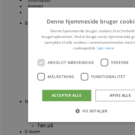
Information
Kontakt
Erhverv
Denne hjemmeside bruger cooki
Byer
Blokhus
Denne hjemmeside bruger cookies til at forbed
Løkken
brugeroplevelsen. Ved at bruge vores hjemmeside gi
Lønstrup
samtykke til alle cookies i overensstemmelse med 
Hirtshals
cookiepolitik.
Læs mere
Aabybro
Pandrup
ABSOLUT NØDVENDIGE
YDEEVNE
Brovst
Fjerritslev
MÅLRETNING
FUNKTIONALITET
Saltum
Slettestrand
Thorupstrand
Alle byer
ACCEPTER ALLE
AFVIS ALLE
Nyheder
Det sker
VIS DETALJER
Fokus på
Set og sket
Tæt på
E-Avis
Absolut nødvendige
Ydeevne
Målretning
Funkt