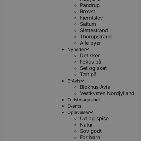
Pandrup
Brovst
Fjerritslev
Saltum
Slettestrand
Thorupstrand
Alle byer
Nyheder
Det sker
Fokus på
Set og sket
Tæt på
E-Avis
Blokhus Avis
Vestkysten Nordjylland
Turistmagasinet
Events
Oplevelser
Ud og spise
Natur
Sov godt
For børn