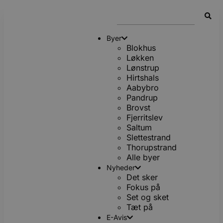
Byer
Blokhus
Løkken
Lønstrup
Hirtshals
Aabybro
Pandrup
Brovst
Fjerritslev
Saltum
Slettestrand
Thorupstrand
Alle byer
Nyheder
Det sker
Fokus på
Set og sket
Tæt på
E-Avis