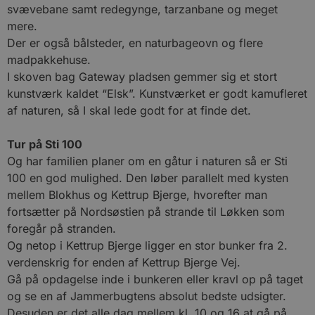
svævebane samt redegynge, tarzanbane og meget
mere.
Der er også bålsteder, en naturbageovn og flere
madpakkehuse.
I skoven bag Gateway pladsen gemmer sig et stort
kunstværk kaldet “Elsk”. Kunstværket er godt kamufleret
af naturen, så I skal lede godt for at finde det.
Tur på Sti 100
Og har familien planer om en gåtur i naturen så er Sti
100 en god mulighed. Den løber parallelt med kysten
mellem Blokhus og Kettrup Bjerge, hvorefter man
fortsætter på Nordsøstien på strande til Løkken som
foregår på stranden.
Og netop i Kettrup Bjerge ligger en stor bunker fra 2.
verdenskrig for enden af Kettrup Bjerge Vej.
Gå på opdagelse inde i bunkeren eller kravl op på taget
og se en af Jammerbugtens absolut bedste udsigter.
Desuden er det alle dag mellem kl. 10 og 16 at gå på