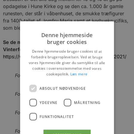
opdagelse i Hune Kirke og se den ca. 1.000 år gamle
runesten, der står i våbenhuset, de smukke træfigurer
fra 1400-tallet af Jomfru Maria samt et korbuekrucifiks,
som blev fundet på loftet.
Denne hjemmeside
bruger cookies
Se de mange aktiviteter i Blokhus under
Vinterfestivalen her:
Denne hjemmeside bruger cookies til at
https://www.epaper.dk/blokhusavis/vinterfestival2021/
forbedre brugeroplevelsen. Ved at bruge
vores hjemmeside giver du samtykke til alle
cookies i overensstemmelse med vores
cookiepolitik.
Læs mere
Foto: Poul Nymark
ABSOLUT NØDVENDIGE
Foto: Poul Nymark
YDEEVNE
MÅLRETNING
Foto: Poul Nymark
FUNKTIONALITET
Foto: Poul Nymark