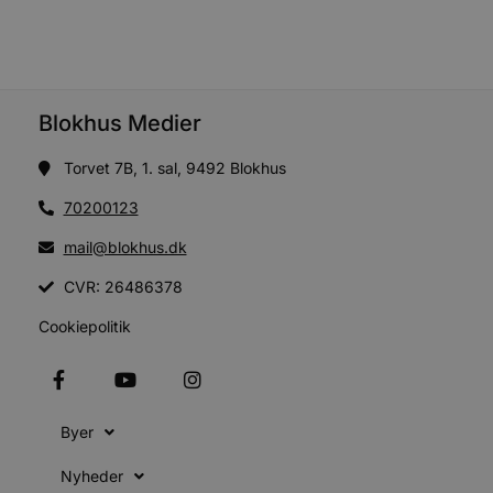
u
s
s
i
g
d
f
h
Blokhus Medier
y
f
m
Torvet 7B, 1. sal, 9492 Blokhus
t
70200123
PHPSESSID
Session
C
PHP.net
g
blokhus.dk
a
mail@blokhus.dk
b
s
CVR: 26486378
e
i
d
Cookiepolitik
o
v
b
D
e
g
n
Byer
h
b
s
Nyheder
w