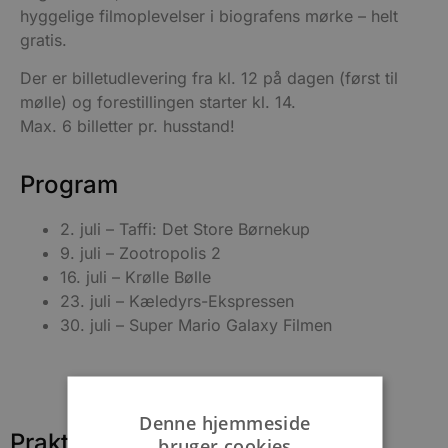
hyggelige filmoplevelser i biografens mørke – helt
gratis.
Der er billetudlevering fra kl. 12 på dagen (først til
mølle) og forestillingen starter kl. 14.
Max. 6 billetter pr. husstand!
Program
2. juli – Taffi: Det Store Børnekup
9. juli – Zootropolis 2
16. juli – Krølle Bølle
23. juli – Kæledyrs-Ekspressen
30. juli – Super Mario Galaxy Filmen
Denne hjemmeside
Praktisk information
bruger cookies