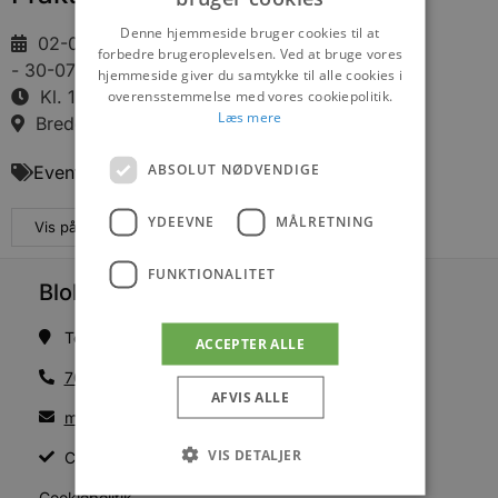
Denne hjemmeside bruger cookies til at
02-07-2026
forbedre brugeroplevelsen. Ved at bruge vores
- 30-07-2026
hjemmeside giver du samtykke til alle cookies i
Kl. 14:00
overensstemmelse med vores cookiepolitik.
Læs mere
Bredgade 23, 9490 Pandrup
ABSOLUT NØDVENDIGE
Events
YDEEVNE
MÅLRETNING
Vis på maps
FUNKTIONALITET
Blokhus Medier
Torvet 7B, 1. sal, 9492 Blokhus
ACCEPTER ALLE
70200123
AFVIS ALLE
mail@blokhus.dk
VIS DETALJER
CVR: 26486378
Cookiepolitik