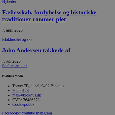
absolut nødvendige cookies.
Nyheder
Udbyder
/
Navn
Udløbsdato
B
Fællesskab, fordybelse og historiske
Domæne
traditioner rammer plet
pys_session_limit
.blokhus.dk
59 minutter
D
57
b
sekunder
b
7. april 2026
m
b
u
Blokhus
Set og sket
s
s
John Andersen takkede af
i
g
d
f
7. juli 2026
h
Se flere artikler
y
f
m
Blokhus Medier
t
PHPSESSID
Session
C
PHP.net
Torvet 7B, 1. sal, 9492 Blokhus
g
blokhus.dk
70200123
a
mail@blokhus.dk
b
CVR: 26486378
s
e
Cookiepolitik
i
d
Facebook-f
Youtube
Instagram
o