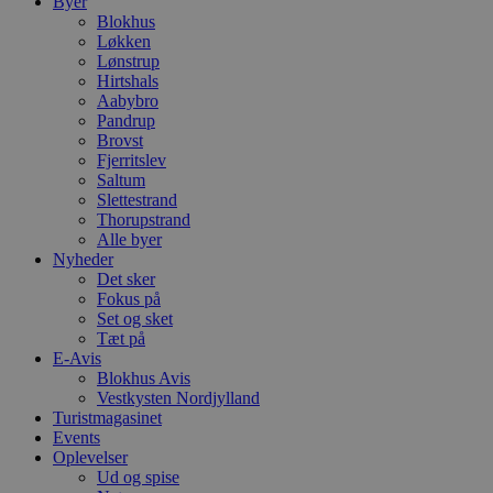
Byer
Blokhus
Løkken
Lønstrup
Hirtshals
Aabybro
Pandrup
Brovst
Fjerritslev
Saltum
Slettestrand
Thorupstrand
Alle byer
Nyheder
Det sker
Fokus på
Set og sket
Tæt på
E-Avis
Blokhus Avis
Vestkysten Nordjylland
Turistmagasinet
Events
Oplevelser
Ud og spise