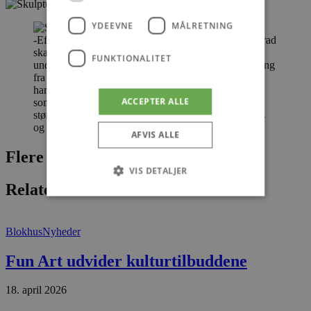
YDEEVNE
MÅLRETNING
-Efter temaet H.C. Andersens Eventyr kan vi i den grad
skabe en eventyrlig fortolkning i hele parken, der
FUNKTIONALITET
understøtter temaet. Vi har bl.a. en permanent udstilling
fra den verdenskendte kunstner, Jens Galschiøt, som
har skabt nogle meget store kobberskulpturer, formet
ACCEPTER ALLE
som H.C. Andersens ansigt og overkrop, i flere
størrelser. Disse er udstillet i Skulpturparken Blokhus
og understøtter temaet for sandskulpturerne 2023.
AFVIS ALLE
Flere nyheder
VIS DETALJER
Relaterede artikler
Absolut nødvendige
Ydeevne
Blokhus
Nyheder
Målretning
Funktionalitet
Fun Art udvider kulturtilbuddene
Absolut nødvendige cookies muliggør
hjemmesidens grundlæggende funktionalitet
18. april 2026
såsom brugerlogin og kontoadministration.
Hjemmesiden kan ikke bruges korrekt uden de