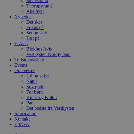
Slettestrand
Thorupstrand
Alle byer
Nyheder
Det sker
Fokus på
Set og sket
Tæt på
E-Avis
Blokhus Avis
Vestkysten Nordjylland
Turistmagasinet
Events
Oplevelser
Ud og spise
Natur
Sov godt
For børn
Kunst og Kultur
Par
Det bedste fra Vestkysten
Information
Kontakt
Erhverv