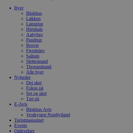
v
b
Byer
D
Blokhus
e
Løkken
g
Lønstrup
n
h
Hirtshals
b
Aabybro
s
Pandrup
w
e
Brovst
e
Fjerritslev
o
Saltum
l
Slettestrand
e
m
Thorupstrand
Alle byer
CookieScriptConsent
4 uger 2
D
CookieScript
Nyheder
dage
b
blokhus.dk
C
Det sker
S
Fokus på
t
Set og sket
h
Tæt på
p
s
E-Avis
b
Blokhus Avis
e
Vestkysten Nordjylland
a
S
Turistmagasinet
c
Events
f
Oplevelser
k