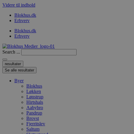
Videre til indhold
Blokhus.dk
Erhverv
Blokhus.dk
Erhverv
Search ...
resultater
Se alle resultater
Byer
Blokhus
Løkken
Lønstrup
Hirtshals
Aabybro
Pandrup
Brovst
Fjerritslev
Saltum