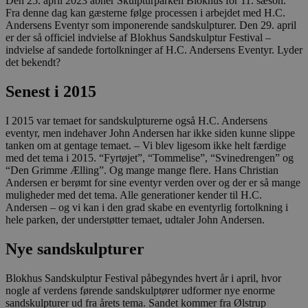
Den 25. april 2023 åbner Skulpturparken Blokhus for 11. sæson.
Fra denne dag kan gæsterne følge processen i arbejdet med H.C.
Andersens Eventyr som imponerende sandskulpturer. Den 29. april
er der så officiel indvielse af Blokhus Sandskulptur Festival –
indvielse af sandede fortolkninger af H.C. Andersens Eventyr. Lyder
det bekendt?
Senest i 2015
I 2015 var temaet for sandskulpturerne også H.C. Andersens
eventyr, men indehaver John Andersen har ikke siden kunne slippe
tanken om at gentage temaet. – Vi blev ligesom ikke helt færdige
med det tema i 2015. “Fyrtøjet”, “Tommelise”, “Svinedrengen” og
“Den Grimme Ælling”. Og mange mange flere. Hans Christian
Andersen er berømt for sine eventyr verden over og der er så mange
muligheder med det tema. Alle generationer kender til H.C.
Andersen – og vi kan i den grad skabe en eventyrlig fortolkning i
hele parken, der understøtter temaet, udtaler John Andersen.
Nye sandskulpturer
Blokhus Sandskulptur Festival påbegyndes hvert år i april, hvor
nogle af verdens førende sandskulptører udformer nye enorme
sandskulpturer ud fra årets tema. Sandet kommer fra Ølstrup