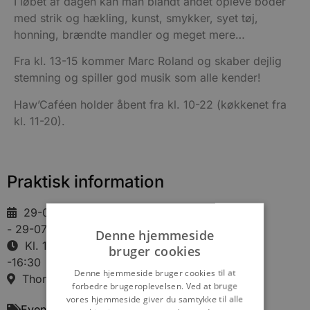
I løbet af dagen kan man blandt andet opleve boder
med strik og hækling, kunst, smykker, syet tøj,
honning, brændte mandler og meget mere…
Fra kl. 13-15 kommer Marc Roland og skaber dejlig
stemning og spiller god musik som alle kender!
Haw’Caféen holder åbent fra kl. 10-22 (køkkenet fra
kl. 11-20).
Praktisk information
29-07-2026
- 29-07-2026
Denne hjemmeside
Kl. 10:30
bruger cookies
-16:30
Denne hjemmeside bruger cookies til at
Thorup Strandvej 325, 9690 Fjerritslev
forbedre brugeroplevelsen. Ved at bruge
vores hjemmeside giver du samtykke til alle
Events