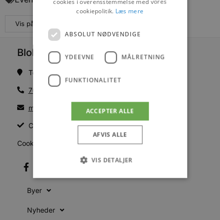
cookies i overensstemmelse med vores
cookiepolitik.
Læs mere
Vis på maps
ABSOLUT NØDVENDIGE
Blokhus Medier
YDEEVNE
MÅLRETNING
Torvet 7B, 1. sal, 9492 Blokhus
FUNKTIONALITET
70200123
mail@blokhus.dk
ACCEPTER ALLE
CVR: 26486378
AFVIS ALLE
Cookiepolitik
VIS DETALJER
Byer
Absolut nødvendige
Ydeevne
Nyheder
Målretning
Funktionalitet