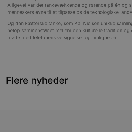
CookieScriptConsent
Alligevel var det tankevækkende og rørende på én og samm
menneskers evne til at tilpasse os de teknologiske landv
pys_start_session
Og den kætterske tanke, som Kai Nielsen unikke samling
netop sammenstødet mellem den kulturelle tradition og d
VISITOR_PRIVACY_METAD
møde med telefonens velsignelser og muligheder.
Udbyder
Navn
Domæne
Udby
Navn
Navn
Dom
Flere nyheder
pys_first_visit
.blokhus.
_gid
_gcl_au
Googl
.blok
_ga
Googl
__Secure-
.blok
ROLLOUT_TOKEN
pbid
pys_landing_page
now-
cowo