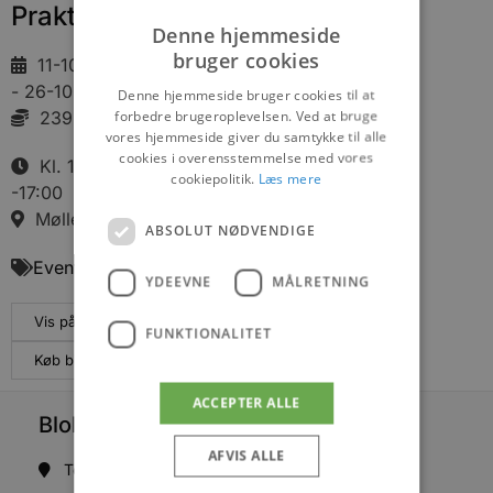
Praktisk information
Denne hjemmeside
bruger cookies
11-10-2025
- 26-10-2025
Denne hjemmeside bruger cookies til at
forbedre brugeroplevelsen. Ved at bruge
239.00 DKK
vores hjemmeside giver du samtykke til alle
cookies i overensstemmelse med vores
Kl. 10:00
cookiepolitik.
Læs mere
-17:00
Mølleparkvej 63, 9000 Aalborg
ABSOLUT NØDVENDIGE
Events
YDEEVNE
MÅLRETNING
Vis på maps
FUNKTIONALITET
Køb billetter
ACCEPTER ALLE
Blokhus Medier
AFVIS ALLE
Torvet 7B, 1. sal, 9492 Blokhus