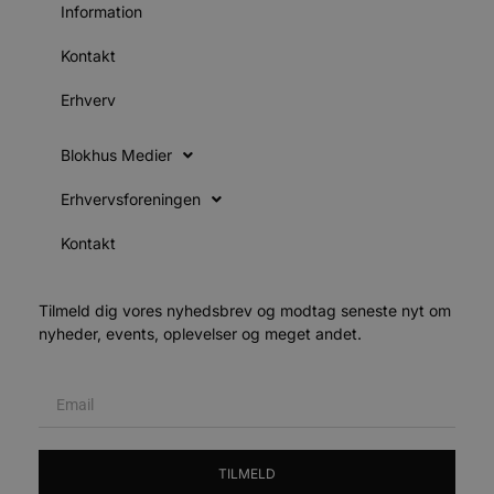
f
Information
h
y
f
Kontakt
m
t
Erhverv
PHPSESSID
Session
C
PHP.net
g
blokhus.dk
a
Blokhus Medier
b
s
e
Erhvervsforeningen
i
d
o
Kontakt
v
b
D
e
Tilmeld dig vores nyhedsbrev og modtag seneste nyt om
g
n
nyheder, events, oplevelser og meget andet.
h
b
s
w
e
e
o
l
e
TILMELD
m