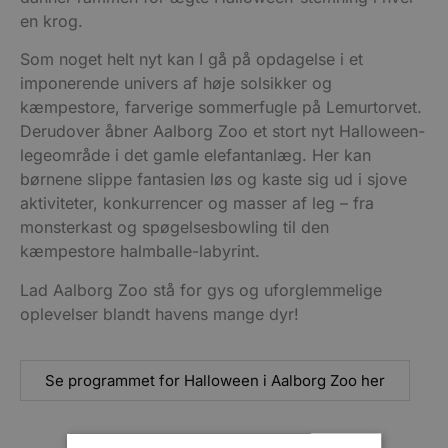
en krog.
Som noget helt nyt kan I gå på opdagelse i et
imponerende univers af høje solsikker og
kæmpestore, farverige sommerfugle på Lemurtorvet.
Derudover åbner Aalborg Zoo et stort nyt Halloween-
legeområde i det gamle elefantanlæg. Her kan
børnene slippe fantasien løs og kaste sig ud i sjove
aktiviteter, konkurrencer og masser af leg – fra
monsterkast og spøgelsesbowling til den
kæmpestore halmballe-labyrint.
Lad Aalborg Zoo stå for gys og uforglemmelige
oplevelser blandt havens mange dyr!
Se programmet for Halloween i Aalborg Zoo her