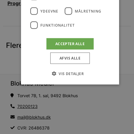
Program for Halloweenfejring i Brovst
YDEEVNE
MÅLRETNING
FUNKTIONALITET
Flere nyheder
ACCEPTER ALLE
AFVIS ALLE
VIS DETALJER
Blokhus Medier
Torvet 7B, 1. sal, 9492 Blokhus
Absolut nødvendige
Ydeevne
Målretning
Funktionalitet
70200123
Absolut nødvendige cookies muliggør
mail@blokhus.dk
hjemmesidens grundlæggende funktionalitet
såsom brugerlogin og kontoadministration.
CVR: 26486378
Hjemmesiden kan ikke bruges korrekt uden de