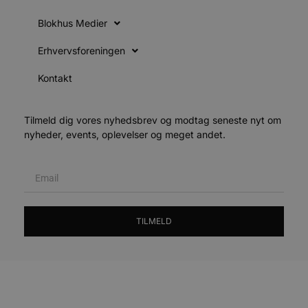
v
b
Blokhus Medier
D
e
g
Erhvervsforeningen
b
Kontakt
s
e
e
Tilmeld dig vores nyhedsbrev og modtag seneste nyt om
o
l
nyheder, events, oplevelser og meget andet.
e
m
CookieScriptConsent
4 uger 2
CookieScript
dage
b
blokhus.dk
C
S
t
TILMELD
s
b
e
a
S
f
k