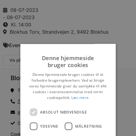
08-07-2023
- 08-07-2023
Kl. 14:00
Blokhus Torv, Strandvejen 2, 9492 Blokhus
Events
Denne hjemmeside
Vis på maps
bruger cookies
Denne hjemmeside bruger cookies til at
Blokhus Medier
forbedre brugeroplevelsen. Ved at bruge
vores hjemmeside giver du samtykke til alle
Torvet 7B, 1. sal, 9492 Blokhus
cookies i overensstemmelse med vores
cookiepolitik.
Læs mere
70200123
ABSOLUT NØDVENDIGE
mail@blokhus.dk
CVR: 26486378
YDEEVNE
MÅLRETNING
Cookiepolitik