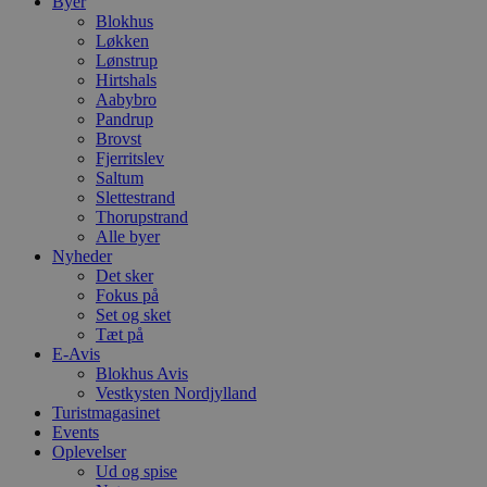
Byer
Blokhus
Løkken
Lønstrup
Hirtshals
Aabybro
Pandrup
Brovst
Fjerritslev
Saltum
Slettestrand
Thorupstrand
Alle byer
Nyheder
Det sker
Fokus på
Set og sket
Tæt på
E-Avis
Blokhus Avis
Vestkysten Nordjylland
Turistmagasinet
Events
Oplevelser
Ud og spise