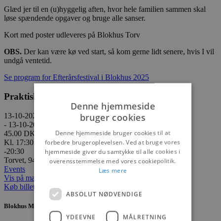
Glæd jer til en (u)hyggelig aften, hvor hele familien sammen skal
løse spændende opgaver og bruge alle sanser.
Kort med poster udleveres på Blokhus Torv
OBS.
Der kan være kø ved start, så kom gerne lidt senere, hvis I vil
undgå ventetid.
Se program for Efterårsfestival i Blokhus 2025
Praktisk information
Denne hjemmeside
bruger cookies
13-10-2025
- 13-10-2025
Denne hjemmeside bruger cookies til at
45.00 DKK
forbedre brugeroplevelsen. Ved at bruge vores
Kl. 17:30
-20:30
hjemmeside giver du samtykke til alle cookies i
Torvet, 9492 Blokhus
overensstemmelse med vores cookiepolitik.
Events
Læs mere
Vis på maps
Køb billetter
ABSOLUT NØDVENDIGE
Blokhus Medier
YDEEVNE
MÅLRETNING