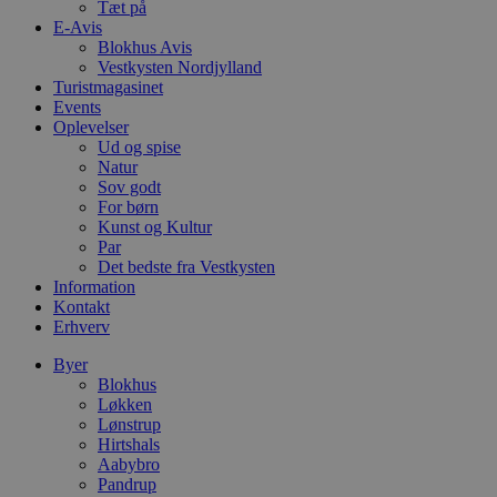
Domæne
Tæt på
E-Avis
pys_session_limit
.blokhus.dk
59 minutter
D
Blokhus Avis
57
b
Vestkysten Nordjylland
sekunder
b
m
Turistmagasinet
b
Events
u
Oplevelser
s
Ud og spise
s
i
Natur
g
Sov godt
d
For børn
f
h
Kunst og Kultur
y
Par
f
Det bedste fra Vestkysten
m
Information
t
Kontakt
PHPSESSID
Session
C
PHP.net
Erhverv
g
blokhus.dk
a
Byer
b
s
Blokhus
e
Løkken
i
Lønstrup
d
o
Hirtshals
v
Aabybro
b
Pandrup
D