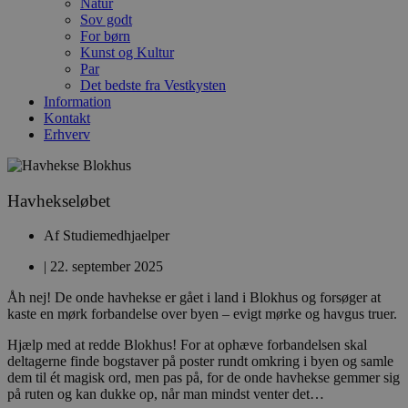
Natur
Sov godt
For børn
Kunst og Kultur
Par
Det bedste fra Vestkysten
Information
Kontakt
Erhverv
Havhekseløbet
Af
Studiemedhjaelper
|
22. september 2025
Åh nej! De onde havhekse er gået i land i Blokhus og forsøger at
kaste en mørk forbandelse over byen – evigt mørke og havgus truer.
Hjælp med at redde Blokhus! For at ophæve forbandelsen skal
deltagerne finde bogstaver på poster rundt omkring i byen og samle
dem til ét magisk ord, men pas på, for de onde havhekse gemmer sig
på ruten og kan dukke op, når man mindst venter det…