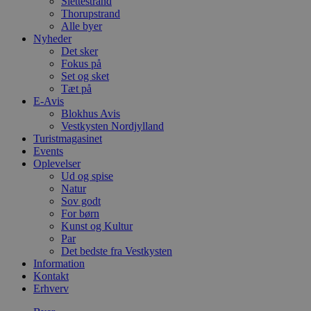
Slettestrand
Thorupstrand
Alle byer
Nyheder
Det sker
Fokus på
Set og sket
Tæt på
E-Avis
Blokhus Avis
Vestkysten Nordjylland
Turistmagasinet
Events
Oplevelser
Ud og spise
Natur
Sov godt
For børn
Kunst og Kultur
Par
Det bedste fra Vestkysten
Information
Kontakt
Erhverv