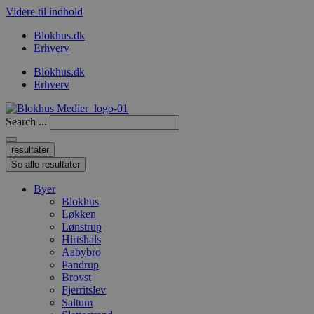
Videre til indhold
Blokhus.dk
Erhverv
Blokhus.dk
Erhverv
Search ...
resultater
Se alle resultater
Byer
Blokhus
Løkken
Lønstrup
Hirtshals
Aabybro
Pandrup
Brovst
Fjerritslev
Saltum