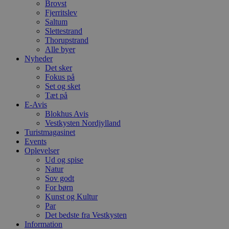
Brovst
e
g
Fjerritslev
n
Saltum
h
Slettestrand
b
s
Thorupstrand
w
Alle byer
e
Nyheder
e
Det sker
o
l
Fokus på
e
Set og sket
m
Tæt på
E-Avis
CookieScriptConsent
4 uger 2
D
CookieScript
dage
b
blokhus.dk
Blokhus Avis
C
Vestkysten Nordjylland
S
Turistmagasinet
t
h
Events
p
Oplevelser
s
Ud og spise
b
Natur
e
a
Sov godt
S
For børn
c
Kunst og Kultur
f
k
Par
Det bedste fra Vestkysten
pys_start_session
.blokhus.dk
Session
D
Information
b