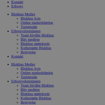
Kontakt
o
b
Erhverv
t
d
Blokhus Medier
g
Blokhus Avis
h
o
Online markedsføring
e
Turistguide
h
Erhvervsforeningen
t
Team frivillig Blokhus
VISITOR_PRIVACY_METADATA
5 måneder
D
YouTube
Bliv medlem
4 uger
b
.youtube.com
Blokhus støttekreds
Kulturstøtte Blokhus
b
s
Bestyrelse
p
Kontakt
f
i
Blokhus Medier
w
r
Blokhus Avis
p
Online markedsføring
b
Turistguide
s
Erhvervsforeningen
f
p
Team frivillig Blokhus
b
Bliv medlem
p
Blokhus støttekreds
o
i
Kulturstøtte Blokhus
d
Bestyrelse
p