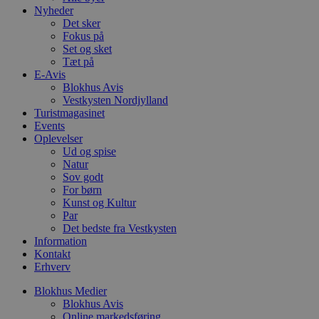
4 uger
b
.youtube.com
Nyheder
g
Det sker
b
Fokus på
s
p
Set og sket
f
Tæt på
i
E-Avis
w
Blokhus Avis
r
p
Vestkysten Nordjylland
b
Turistmagasinet
s
Events
f
p
Oplevelser
b
Ud og spise
p
Natur
o
Sov godt
i
d
For børn
p
Kunst og Kultur
b
Par
f
s
Det bedste fra Vestkysten
Information
Kontakt
Erhverv
Blokhus Medier
Udbyder
/
Navn
Udløbsdato
Beskrivelse
Blokhus Avis
Domæne
Udbyder
/
Navn
Udløbsdato
Beskrivelse
Domæne
Online markedsføring