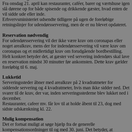
Fra onsdag 21. april kan restauranter, caféer, barer og værtshuse igen
slå dørene op for både spisende og drikkende gæster, hvad enten de
vil sidde ude eller inde.
Erhvervsministeriet udsendte tidligere på ugen de foreløbige
retningslinjer for udendørsservering, men de er nu blevet opdateret.
Reservation nødvendig
For udendørsservering vil der ikke være krav om coronapas eller
noget arealkrav, mens der for indendørsservering vil være krav om
coronapas og et midlertidigt krav om forudgående bordbestilling.
Helt konkret betyder det, at gæster ved servering indendørs skal lave
en reservation mindst 30 minutter før ankomsten. Dette krav gælder
foreløbig til 6. maj.
Lukketid
Serveringssteder åbner med arealkrav på 2 kvadratmeter for
siddende servering og 4 kvadratmeter, hvis man ikke sidder ned. Det
svarer til de krav, der var, inden serveringsstederne blev lukket ned i
december.
Restauranter, cafeer mv. får lov til at holde åbent til 23, dog med
sidste udskænkning kl. 22.
Mulig kompensation
Det er fortsat muligt at søge hjælp fra de generelle
kompensationsordninger til og med 30. juni. Det betyder, at