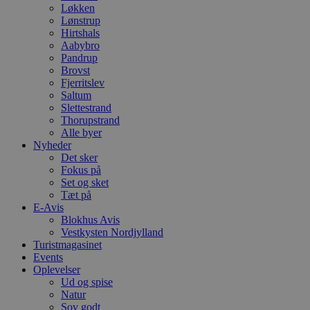
Løkken
Lønstrup
Hirtshals
Aabybro
Pandrup
Brovst
Fjerritslev
Saltum
Slettestrand
Thorupstrand
Alle byer
Nyheder
Det sker
Fokus på
Set og sket
Tæt på
E-Avis
Blokhus Avis
Vestkysten Nordjylland
Turistmagasinet
Events
Oplevelser
Ud og spise
Natur
Sov godt