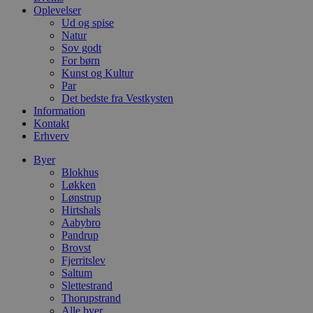
m
Oplevelser
Ud og spise
CookieScriptConsent
4 uger 2
D
CookieScript
Natur
dage
b
blokhus.dk
C
Sov godt
S
For børn
t
Kunst og Kultur
h
p
Par
s
Det bedste fra Vestkysten
b
Information
e
Kontakt
a
S
Erhverv
c
f
Byer
k
Blokhus
pys_start_session
.blokhus.dk
Session
D
Løkken
b
Lønstrup
o
Hirtshals
b
t
Aabybro
d
Pandrup
g
Brovst
h
Fjerritslev
o
e
Saltum
h
Slettestrand
ti
Thorupstrand
Alle byer
VISITOR_PRIVACY_METADATA
5 måneder
D
YouTube