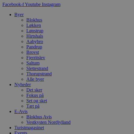
d
Facebook-f
Youtube
Instagram
f
h
Byer
y
f
Blokhus
m
Løkken
t
Lønstrup
PHPSESSID
Session
C
Hirtshals
PHP.net
g
blokhus.dk
Aabybro
a
Pandrup
b
Brovst
s
e
Fjerritslev
i
Saltum
d
Slettestrand
o
v
Thorupstrand
b
Alle byer
D
Nyheder
e
Det sker
g
n
Fokus på
h
Set og sket
b
Tæt på
s
w
E-Avis
e
Blokhus Avis
e
Vestkysten Nordjylland
o
Turistmagasinet
l
e
Events