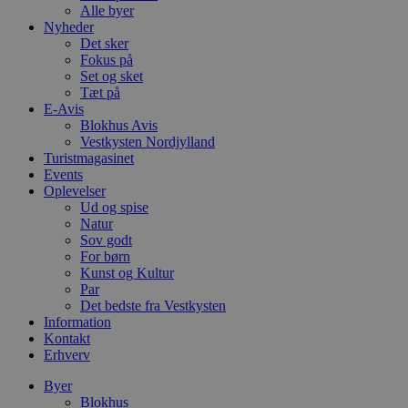
Alle byer
Nyheder
Det sker
Fokus på
Set og sket
Tæt på
E-Avis
Blokhus Avis
Vestkysten Nordjylland
Turistmagasinet
Events
Oplevelser
Ud og spise
Natur
Sov godt
For børn
Kunst og Kultur
Par
Det bedste fra Vestkysten
Information
Kontakt
Erhverv
Byer
Blokhus