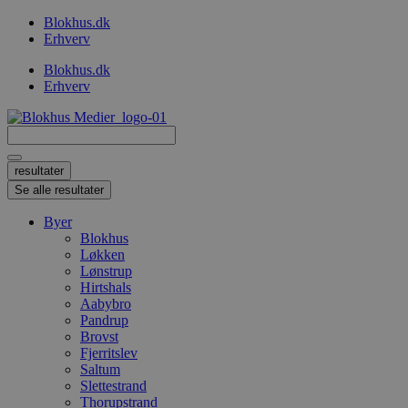
Videre
Blokhus.dk
til
Erhverv
indhold
Blokhus.dk
Erhverv
Search
...
resultater
Se alle resultater
Byer
Blokhus
Løkken
Lønstrup
Hirtshals
Aabybro
Pandrup
Brovst
Fjerritslev
Saltum
Slettestrand
Thorupstrand