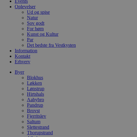
Events
m
Oplevelser
Ud og spise
CookieScriptConsent
4 uger 2
D
CookieScript
dage
b
blokhus.dk
Natur
C
Sov godt
S
For børn
t
h
Kunst og Kultur
p
Par
s
Det bedste fra Vestkysten
b
Information
e
a
Kontakt
S
Erhverv
c
f
Byer
k
Blokhus
pys_start_session
.blokhus.dk
Session
D
Løkken
b
Lønstrup
o
b
Hirtshals
t
Aabybro
d
Pandrup
g
Brovst
h
o
Fjerritslev
e
Saltum
h
Slettestrand
ti
Thorupstrand
VISITOR_PRIVACY_METADATA
5 måneder
D