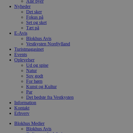
YouTube
Alle byer
4 uger
b
.youtube.com
Nyheder
g
Det sker
b
s
Fokus på
p
Set og sket
f
Tæt på
i
E-Avis
w
r
Blokhus Avis
p
Vestkysten Nordjylland
b
Turistmagasinet
s
f
Events
p
Oplevelser
b
Ud og spise
p
Natur
o
i
Sov godt
d
For børn
p
Kunst og Kultur
b
f
Par
s
Det bedste fra Vestkysten
Information
Kontakt
Erhverv
Udbyder
/
Blokhus Medier
Navn
Udløbsdato
Beskrivelse
Domæne
Udbyder
/
Blokhus Avis
Navn
Udløbsdato
Beskrivelse
Domæne