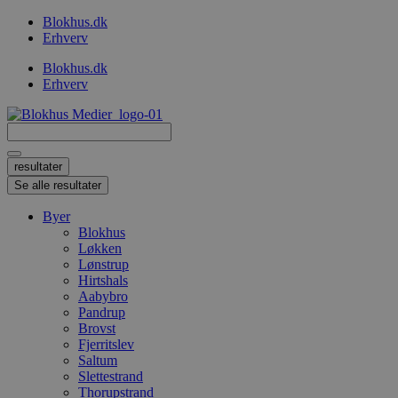
Videre
Blokhus.dk
til
Erhverv
indhold
Blokhus.dk
Erhverv
Search
...
resultater
Se alle resultater
Byer
Blokhus
Løkken
Lønstrup
Hirtshals
Aabybro
Pandrup
Brovst
Fjerritslev
Saltum
Slettestrand
Thorupstrand