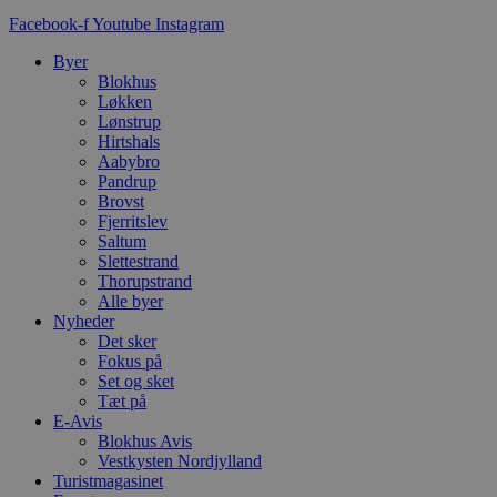
d
Facebook-f
Youtube
Instagram
f
h
y
Byer
f
Blokhus
m
Løkken
t
Lønstrup
PHPSESSID
Session
C
PHP.net
Hirtshals
g
blokhus.dk
Aabybro
a
Pandrup
b
s
Brovst
e
Fjerritslev
i
Saltum
d
o
Slettestrand
v
Thorupstrand
b
Alle byer
D
Nyheder
e
g
Det sker
n
Fokus på
h
Set og sket
b
s
Tæt på
w
E-Avis
e
Blokhus Avis
e
Vestkysten Nordjylland
o
l
Turistmagasinet
e