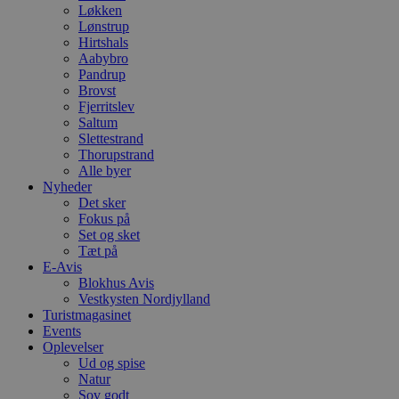
Løkken
Lønstrup
Hirtshals
Aabybro
Pandrup
Brovst
Fjerritslev
Saltum
Slettestrand
Thorupstrand
Alle byer
Nyheder
Det sker
Fokus på
Set og sket
Tæt på
E-Avis
Blokhus Avis
Vestkysten Nordjylland
Turistmagasinet
Events
Oplevelser
Ud og spise
Natur
Sov godt