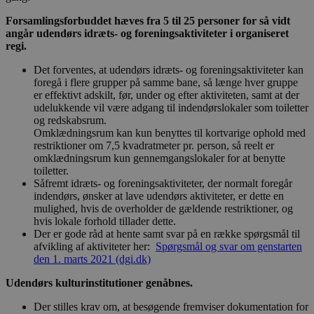
Forsamlingsforbuddet hæves fra 5 til 25 personer for så vidt
angår udendørs idræts- og foreningsaktiviteter i organiseret
regi.
Det forventes, at udendørs idræts- og foreningsaktiviteter kan
foregå i flere grupper på samme bane, så længe hver gruppe
er effektivt adskilt, før, under og efter aktiviteten, samt at der
udelukkende vil være adgang til indendørslokaler som toiletter
og redskabsrum.
Omklædningsrum kan kun benyttes til kortvarige ophold med
restriktioner om 7,5 kvadratmeter pr. person, så reelt er
omklædningsrum kun gennemgangslokaler for at benytte
toiletter.
Såfremt idræts- og foreningsaktiviteter, der normalt foregår
indendørs, ønsker at lave udendørs aktiviteter, er dette en
mulighed, hvis de overholder de gældende restriktioner, og
hvis lokale forhold tillader dette.
Der er gode råd at hente samt svar på en række spørgsmål til
afvikling af aktiviteter her:
Spørgsmål og svar om genstarten
den 1. marts 2021 (dgi.dk)
Udendørs kulturinstitutioner genåbnes.
Der stilles krav om, at besøgende fremviser dokumentation for