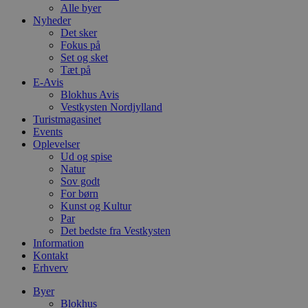
Alle byer
Nyheder
Det sker
Fokus på
Set og sket
Tæt på
E-Avis
Blokhus Avis
Vestkysten Nordjylland
Turistmagasinet
Events
Oplevelser
Ud og spise
Natur
Sov godt
For børn
Kunst og Kultur
Par
Det bedste fra Vestkysten
Information
Kontakt
Erhverv
Byer
Blokhus