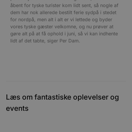
b
åbent for tyske turister kom lidt sent, så nogle af
D
e
dem har nok allerede bestilt ferie sydpå i stedet
g
n
for nordpå, men alt i alt er vi lettede og byder
h
b
vores tyske gæster velkomne, og nu prøver at
s
gøre alt på at få ophold i juni, så vi kan indhente
w
e
lidt af det tabte, siger Per Dam.
e
o
l
e
m
CookieScriptConsent
4 uger 2
D
CookieScript
dage
b
blokhus.dk
C
S
t
h
p
Læs om fantastiske oplevelser og
s
b
e
events
a
S
c
f
k