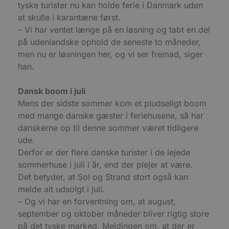
tyske turister nu kan holde ferie i Danmark uden
Udbyder
/
Navn
Udløbsdato
B
Domæne
at skulle i karantæne først.
– Vi har ventet længe på en løsning og tabt en del
pys_session_limit
.blokhus.dk
59 minutter
D
57
b
på udenlandske ophold de seneste to måneder,
sekunder
b
m
men nu er løsningen her, og vi ser fremad, siger
b
han.
u
s
s
i
Dansk boom i juli
g
d
Mens der sidste sommer kom et pludseligt boom
f
med mange danske gæster i feriehusene, så har
h
y
danskerne op til denne sommer været tidligere
f
m
ude.
t
Derfor er der flere danske turister i de lejede
PHPSESSID
Session
C
PHP.net
sommerhuse i juli i år, end der plejer at være.
g
blokhus.dk
a
Det betyder, at Sol og Strand stort også kan
b
s
melde alt udsolgt i juli.
e
– Og vi har en forventning om, at august,
i
d
september og oktober måneder bliver rigtig store
o
v
på det tyske marked. Meldingen om, at der er