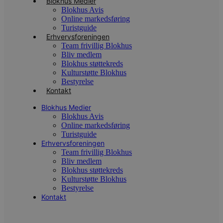
Blokhus Medier
o
Blokhus Avis
b
t
Online markedsføring
d
Turistguide
g
Erhvervsforeningen
h
o
Team frivillig Blokhus
e
Bliv medlem
h
Blokhus støttekreds
ti
Kulturstøtte Blokhus
VISITOR_PRIVACY_METADATA
5 måneder
D
YouTube
Bestyrelse
4 uger
b
.youtube.com
Kontakt
g
b
Blokhus Medier
s
p
Blokhus Avis
f
Online markedsføring
i
Turistguide
w
Erhvervsforeningen
r
p
Team frivillig Blokhus
b
Bliv medlem
s
Blokhus støttekreds
f
p
Kulturstøtte Blokhus
b
Bestyrelse
p
Kontakt
o
i
d
p