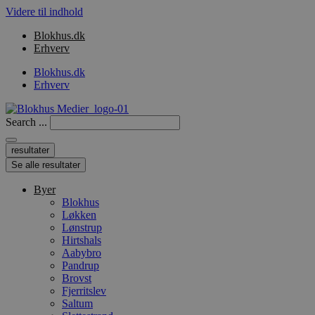
Videre til indhold
Blokhus.dk
Erhverv
Blokhus.dk
Erhverv
Search ...
resultater
Se alle resultater
Byer
Blokhus
Løkken
Lønstrup
Hirtshals
Aabybro
Pandrup
Brovst
Fjerritslev
Saltum