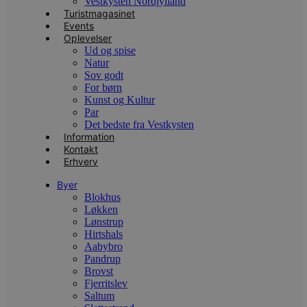
Vestkysten Nordjylland
Domæne
Turistmagasinet
pys_session_limit
.blokhus.dk
59 minutter
D
Events
57
b
Oplevelser
sekunder
b
Ud og spise
m
b
Natur
u
Sov godt
s
For børn
s
i
Kunst og Kultur
g
Par
d
Det bedste fra Vestkysten
f
Information
h
y
Kontakt
f
Erhverv
m
t
Byer
PHPSESSID
Session
C
PHP.net
Blokhus
g
blokhus.dk
Løkken
a
Lønstrup
b
s
Hirtshals
e
Aabybro
i
Pandrup
d
Brovst
o
v
Fjerritslev
b
Saltum
D