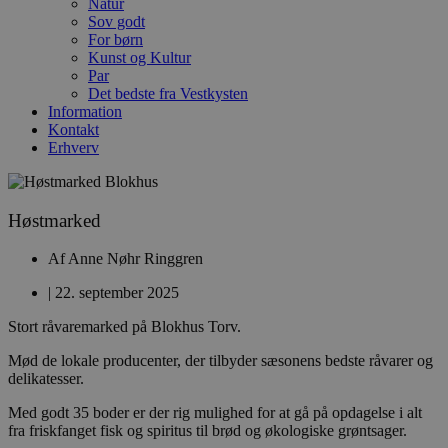
Natur
Sov godt
For børn
Kunst og Kultur
Par
Det bedste fra Vestkysten
Information
Kontakt
Erhverv
Høstmarked
Af
Anne Nøhr Ringgren
|
22. september 2025
Stort råvaremarked på Blokhus Torv.
Mød de lokale producenter, der tilbyder sæsonens bedste råvarer og
delikatesser.
Med godt 35 boder er der rig mulighed for at gå på opdagelse i alt
fra friskfanget fisk og spiritus til brød og økologiske grøntsager.