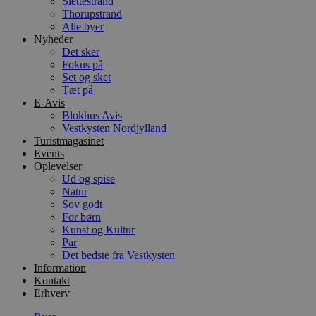
Slettestrand
Thorupstrand
Alle byer
Nyheder
Det sker
Fokus på
Set og sket
Tæt på
E-Avis
Blokhus Avis
Vestkysten Nordjylland
Turistmagasinet
Events
Oplevelser
Ud og spise
Natur
Sov godt
For børn
Kunst og Kultur
Par
Det bedste fra Vestkysten
Information
Kontakt
Erhverv