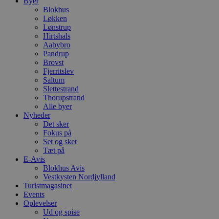
Byer
Blokhus
Løkken
Lønstrup
Hirtshals
Aabybro
Pandrup
Brovst
Fjerritslev
Saltum
Slettestrand
Thorupstrand
Alle byer
Nyheder
Det sker
Fokus på
Set og sket
Tæt på
E-Avis
Blokhus Avis
Vestkysten Nordjylland
Turistmagasinet
Events
Oplevelser
Ud og spise