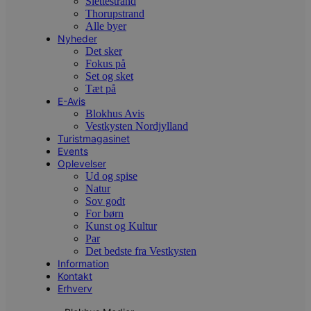
Slettestrand
e
g
Thorupstrand
n
Alle byer
h
Nyheder
b
Det sker
s
w
Fokus på
e
Set og sket
e
Tæt på
o
l
E-Avis
e
Blokhus Avis
m
Vestkysten Nordjylland
Turistmagasinet
CookieScriptConsent
4 uger 2
D
CookieScript
dage
b
blokhus.dk
Events
C
Oplevelser
S
Ud og spise
t
Natur
h
p
Sov godt
s
For børn
b
Kunst og Kultur
e
a
Par
S
Det bedste fra Vestkysten
c
Information
f
Kontakt
k
Erhverv
pys_start_session
.blokhus.dk
Session
D
b