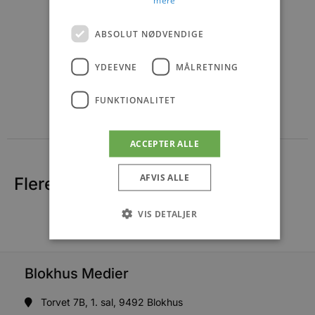
mere
ABSOLUT NØDVENDIGE
YDEEVNE
MÅLRETNING
FUNKTIONALITET
ACCEPTER ALLE
AFVIS ALLE
Flere nyheder
VIS DETALJER
Absolut nødvendige
Ydeevne
Blokhus Medier
Målretning
Funktionalitet
Torvet 7B, 1. sal, 9492 Blokhus
Absolut nødvendige cookies muliggør