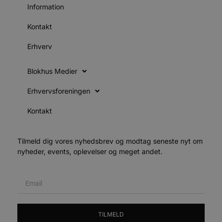
Information
e
i
d
Kontakt
v
b
Erhverv
D
e
g
Blokhus Medier
b
s
Erhvervsforeningen
e
Kontakt
e
o
l
e
m
Tilmeld dig vores nyhedsbrev og modtag seneste nyt om
nyheder, events, oplevelser og meget andet.
CookieScriptConsent
4 uger 2
CookieScript
dage
b
blokhus.dk
C
S
t
s
b
TILMELD
e