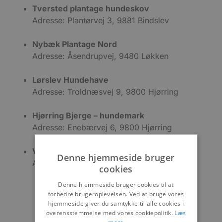
Tversted plantage hundeskov
Adresse: Plantørvej 3, 9881 Bindslev
Nybæk Plantage Nord
Adresse: Åsendrupvej, 9480 Løkken
Lørslev Hundehave
Adresse: Troldnæsvej 9, 9800 Hjørring
Hjørring Bjerge – hundemark
Adresse: Enebærvej 6, 9800 Hjørring
Vinstup Skov – Hundeskov
Denne hjemmeside bruger
Adresse: Vidstrupvej 41, 9800 Hjørring
cookies
Denne hjemmeside bruger cookies til at
forbedre brugeroplevelsen. Ved at bruge vores
hjemmeside giver du samtykke til alle cookies i
overensstemmelse med vores cookiepolitik.
Læs