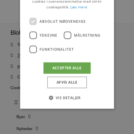
cookies i overensstemmelse med vores
cookiepolitik.
Læs mere
ABSOLUT NØDVENDIGE
Blokhus Medier
YDEEVNE
MÅLRETNING
Torvet 7B, 1. sal, 9492 Blokhus
FUNKTIONALITET
70200123
mail@blokhus.dk
ACCEPTER ALLE
CVR: 26486378
AFVIS ALLE
Cookiepolitik
VIS DETALJER
Byer
Absolut nødvendige
Ydeevne
Nyheder
Målretning
Funktionalitet