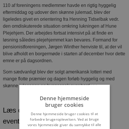
110 af foreningens medlemmer havde en rigtig hyggelig
eftermiddag og udover den skønne julemad, blev der
ligeledes givet en orientering fra Henning Tidselbak vedr.
den omdiskuterede situation omkring lukningen af Hune
Plejehjem. Der arbejdes fortsat intensivt på at finde en
løsning således plejehjemmet kan bevares. Formand for
pensionistforeningen, Jørgen Winther henviste til, at der vil
blive afholdt en borgermøde i starten af december hvor dette
emne er på dagsordnen.
Som sædvanligt blev der solgt amerikansk lotteri med
mange flotte præmier og dagen forløb hyggelig og med
skønne julesange og hyggesnak over bordene.
Denne hjemmeside
bruger cookies
Læs om fantastiske oplevelser og
Denne hjemmeside bruger cookies til at
forbedre brugeroplevelsen. Ved at bruge
events
vores hjemmeside giver du samtykke til alle