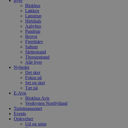
Byer
Blokhus
Løkken
Lønstrup
Hirtshals
Aabybro
Pandrup
Brovst
Fjerritslev
Saltum
Slettestrand
Thorupstrand
Alle byer
Nyheder
Det sker
Fokus på
Set og sket
Tæt på
E-Avis
Blokhus Avis
Vestkysten Nordjylland
Turistmagasinet
Events
Oplevelser
Ud og spise