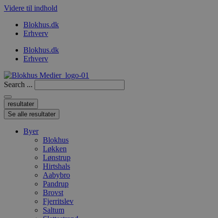
Videre til indhold
Blokhus.dk
Erhverv
Blokhus.dk
Erhverv
Search ...
resultater
Se alle resultater
Byer
Blokhus
Løkken
Lønstrup
Hirtshals
Aabybro
Pandrup
Brovst
Fjerritslev
Saltum