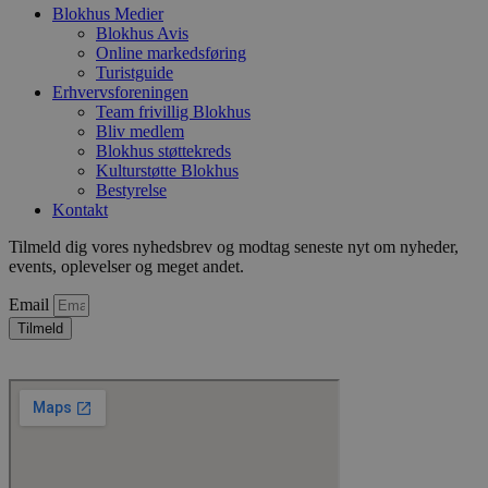
4 uger
b
.youtube.com
Blokhus Medier
g
Blokhus Avis
b
Online markedsføring
s
p
Turistguide
f
Erhvervsforeningen
i
Team frivillig Blokhus
w
Bliv medlem
r
p
Blokhus støttekreds
b
Kulturstøtte Blokhus
s
Bestyrelse
f
p
Kontakt
b
p
Tilmeld dig vores nyhedsbrev og modtag seneste nyt om nyheder,
o
events, oplevelser og meget andet.
i
d
p
Email
b
Tilmeld
f
s
Udbyder
/
Navn
Udløbsdato
Beskrivelse
Domæne
Udbyder
/
Navn
Udløbsdato
Beskrivelse
Domæne