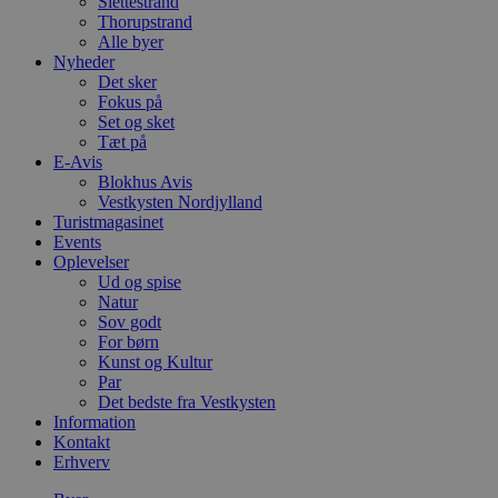
Slettestrand
Thorupstrand
Alle byer
Nyheder
Det sker
Fokus på
Set og sket
Tæt på
E-Avis
Blokhus Avis
Vestkysten Nordjylland
Turistmagasinet
Events
Oplevelser
Ud og spise
Natur
Sov godt
For børn
Kunst og Kultur
Par
Det bedste fra Vestkysten
Information
Kontakt
Erhverv