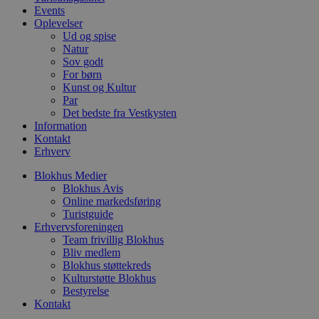
m
Events
Oplevelser
CookieScriptConsent
4 uger 2
D
CookieScript
dage
b
blokhus.dk
Ud og spise
C
Natur
S
Sov godt
t
For børn
h
p
Kunst og Kultur
s
Par
b
Det bedste fra Vestkysten
e
a
Information
S
Kontakt
c
Erhverv
f
k
Blokhus Medier
pys_start_session
.blokhus.dk
Session
D
Blokhus Avis
b
Online markedsføring
o
Turistguide
b
t
Erhvervsforeningen
d
Team frivillig Blokhus
g
Bliv medlem
h
o
Blokhus støttekreds
e
Kulturstøtte Blokhus
h
Bestyrelse
ti
Kontakt
VISITOR_PRIVACY_METADATA
5 måneder
D
YouTube