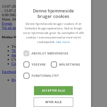
13-07-2026
Denne hjemmeside
- 13-07-2026
0.00 DKK
bruger cookies
Hune, 9492 Blokhus
Events
Denne hjemmeside bruger cookies til at
Vis på maps
forbedre brugeroplevelsen. Ved at bruge
vores hjemmeside giver du samtykke til alle
cookies i overensstemmelse med vores
Blokhus Medier
cookiepolitik.
Læs mere
Torvet 7B, 1. sal, 9492 Blokhus
70200123
ABSOLUT NØDVENDIGE
mail@blokhus.dk
CVR: 26486378
Cookiepolitik
YDEEVNE
MÅLRETNING
Facebook-f
Youtube
Instagram
FUNKTIONALITET
Byer
Blokhus
Løkken
ACCEPTER ALLE
Lønstrup
Hirtshals
Aabybro
AFVIS ALLE
Pandrup