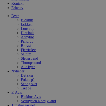
d
Kontakt
f
Erhverv
h
y
f
Byer
m
Blokhus
t
Løkken
PHPSESSID
Session
C
PHP.net
Lønstrup
g
blokhus.dk
Hirtshals
a
Aabybro
b
s
Pandrup
e
Brovst
i
Fjerritslev
d
Saltum
o
v
Slettestrand
b
Thorupstrand
D
Alle byer
e
g
Nyheder
n
Det sker
h
Fokus på
b
Set og sket
s
w
Tæt på
e
E-Avis
e
Blokhus Avis
o
l
Vestkysten Nordjylland
e
Turistmagasinet