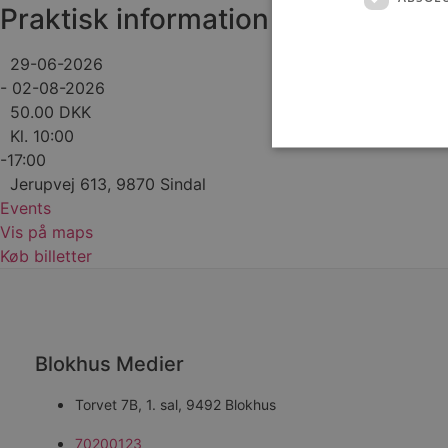
Praktisk information
29-06-2026
- 02-08-2026
50.00 DKK
Kl. 10:00
-17:00
Jerupvej 613, 9870 Sindal
Events
Absolut nødvendige cookies
Vis på maps
kan ikke bruges korrekt ude
Køb billetter
Navn
pys_session_limit
Blokhus Medier
PHPSESSID
Torvet 7B, 1. sal, 9492 Blokhus
70200123