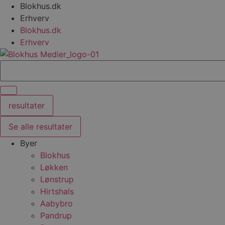
Videre
Blokhus.dk
til
Erhverv
indhold
Blokhus.dk
Erhverv
Search
...
resultater
Se alle resultater
Byer
Blokhus
Løkken
Lønstrup
Hirtshals
Aabybro
Pandrup