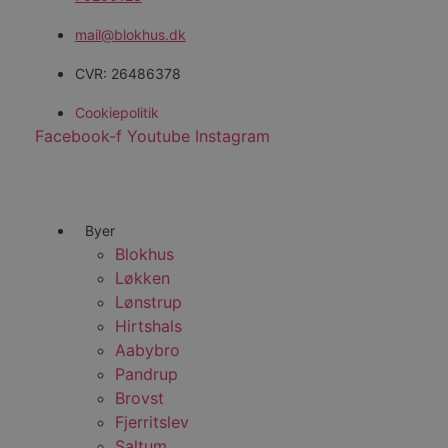
CookieScriptConsent
mail@blokhus.dk
pys_start_session
CVR: 26486378
Cookiepolitik
VISITOR_PRIVACY_METAD
Facebook-f
Youtube
Instagram
Udbyder
Byer
Navn
Domæne
Udby
Blokhus
Navn
Navn
Dom
pys_first_visit
.blokhus.
Løkken
_gid
_gcl_au
Googl
Lønstrup
.blok
Hirtshals
_ga
Googl
__Secure-
Aabybro
.blok
ROLLOUT_TOKEN
Pandrup
Brovst
Fjerritslev
pbid
pys_landing_page
now-
Saltum
cowo