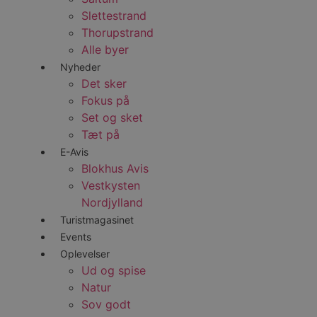
.blok
Slettestrand
_fbp
_ga_PJR83J7HYC
.blok
Thorupstrand
Alle byer
pysTrafficSource
.blok
_gat_gtag_UA_74178830_1
Nyheder
Det sker
YSC
Fokus på
Set og sket
VISITOR_INFO1_LIVE
Tæt på
E-Avis
Blokhus Avis
__Secure-YNID
Vestkysten
Nordjylland
Turistmagasinet
Events
Oplevelser
Ud og spise
Natur
Sov godt