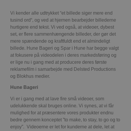
Absolut nødvendige cookies muliggør
hjemmesidens grundlæggende funktionalitet
såsom brugerlogin og kontoadministration.
Vi kender alle udtrykket “et billede siger mere end
Hjemmesiden kan ikke bruges korrekt uden de
tusind ord“, og ved at hjernen bearbejder billederne
absolut nødvendige cookies.
hurtigere end tekst. Vi ved også, at videoer, dybest
Udbyder
/
Navn
Udløbsdato
B
Domæne
set, er flere sammenhængende billeder, der gør det
mere spændende og kraftfuldt end et almindeligt
pys_session_limit
.blokhus.dk
59 minutter
D
57
b
billede. Hune Bageri og Spar i Hune har begge valgt
sekunder
b
m
at fokusere på videodelen i deres markedsføring og
b
er lige nu i gang med at producere deres første
u
s
reklamefilm i samarbejde med Delsted Productions
s
i
og Blokhus medier.
g
d
Hune Bageri
f
h
y
Vi er i gang med at lave fire små videoer, som
f
m
udelukkende skal bruges online. Vi synes, at vi får
t
mulighed for at præsentere vores produkter endnu
PHPSESSID
Session
C
PHP.net
bedre gennem konceptet ”to make, to stay, to go og to
g
blokhus.dk
a
enjoy”. Videoerne er let for kunderne at dele, let at
b