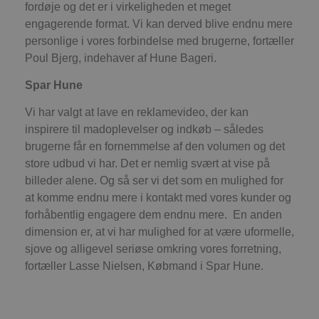
s
fordøje og det er i virkeligheden et meget
e
engagerende format. Vi kan derved blive endnu mere
i
d
personlige i vores forbindelse med brugerne, fortæller
o
v
Poul Bjerg, indehaver af Hune Bageri.
b
D
e
Spar Hune
g
n
Vi har valgt at lave en reklamevideo, der kan
h
b
inspirere til madoplevelser og indkøb – således
s
w
brugerne får en fornemmelse af den volumen og det
e
store udbud vi har. Det er nemlig svært at vise på
e
o
billeder alene. Og så ser vi det som en mulighed for
l
e
at komme endnu mere i kontakt med vores kunder og
m
forhåbentlig engagere dem endnu mere. En anden
CookieScriptConsent
4 uger 2
D
CookieScript
dimension er, at vi har mulighed for at være uformelle,
dage
b
blokhus.dk
C
sjove og alligevel seriøse omkring vores forretning,
S
t
fortæller Lasse Nielsen, Købmand i Spar Hune.
h
p
s
b
e