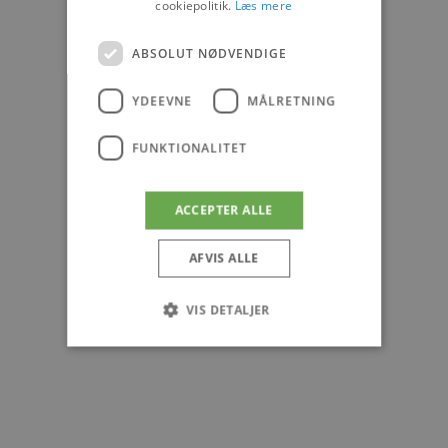
cookiepolitik.
Læs mere
ABSOLUT NØDVENDIGE
YDEEVNE
MÅLRETNING
FUNKTIONALITET
ACCEPTER ALLE
AFVIS ALLE
VIS DETALJER
Absolut nødvendige
Ydeevne
Målretning
Funktionalitet