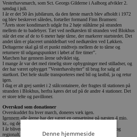
Vesterhavsmarch, som Sct. Georgs Gilderne i Aalborg afvikler 2.
søndag i juli.
I år er det 50 års jubilæum, da den første march blev afholdt i 1972
og blev beskrevet således, fortæller formand Finn Bramsen:
”Årets store kondimarch udgår fra 2 høje ståltårne på stranden
mellem de to badebyer. Tæt ved nedkørslen til stranden ved Blokhus
står det ene af de to 6 meter høje tårne, der markerer startstedet. Det
andet tårn er placeret umiddelbart ved nedkørslen ved Løkken.
Deltagerne skal gå til et punkt midtvejs mellem de to tårne og
returnere til udgangspunktet i løbet af fire timer”.
Marchen har gennem årene udviklet sig.
I mange år var det med rimelig store opbygninger med stilladser, og
der har været opbygget ”Vesterhavshytter” til brug for salg af
startkort. Det hele skulle transporteres med bil og lastbil, ja og retur
igen.
I dag er alt grej samlet i 2 stålcontainere, der fragtes til stationen på
stranden i Blokhus, herfra køres det ud på de andre 4 stationer. Det
er store telte og pavilloner.
Overskud som donationer
Overskuddet fra hver march, doneres væk igen.
Igennem alle årene har der været en omsætning på næsten 4 mio.
kr., og der er doneret mere end 1.380.000 kr.
I år bliver der doneret 50.000 kr. til ungdomsarbejde lokalt og
Denne hjemmeside
regionalt.