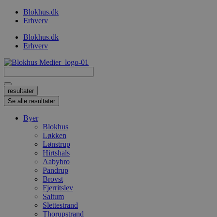
Videre
Blokhus.dk
til
Erhverv
indhold
Blokhus.dk
Erhverv
Search
...
resultater
Se alle resultater
Byer
Blokhus
Løkken
Lønstrup
Hirtshals
Aabybro
Pandrup
Brovst
Fjerritslev
Saltum
Slettestrand
Thorupstrand