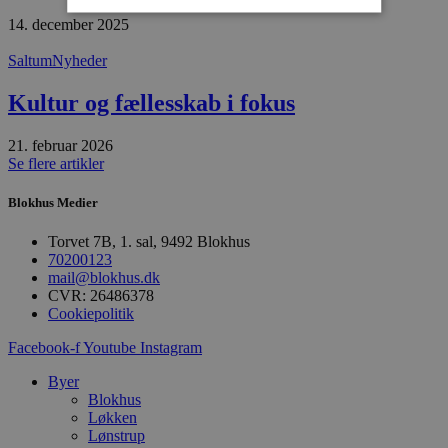
14. december 2025
Absolut nødvendige
Ydeevne
Saltum
Nyheder
Målretning
Funktionalitet
Kultur og fællesskab i fokus
Absolut nødvendige cookies muliggør
hjemmesidens grundlæggende funktionalitet
21. februar 2026
såsom brugerlogin og kontoadministration.
Se flere artikler
Hjemmesiden kan ikke bruges korrekt uden de
absolut nødvendige cookies.
Blokhus Medier
Udbyder
/
Navn
Udløbsdato
B
Domæne
Torvet 7B, 1. sal, 9492 Blokhus
pys_session_limit
.blokhus.dk
59 minutter
D
70200123
57
b
mail@blokhus.dk
sekunder
b
CVR: 26486378
m
b
Cookiepolitik
u
s
Facebook-f
Youtube
Instagram
s
i
Byer
g
d
Blokhus
f
Løkken
h
Lønstrup
y