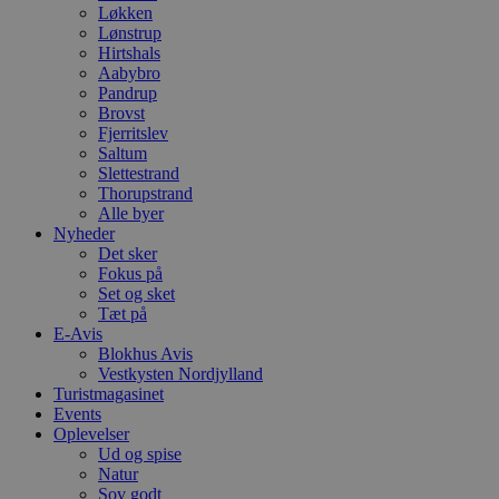
Løkken
Lønstrup
Hirtshals
Aabybro
Pandrup
Brovst
Fjerritslev
Saltum
Slettestrand
Thorupstrand
Alle byer
Nyheder
Det sker
Fokus på
Set og sket
Tæt på
E-Avis
Blokhus Avis
Vestkysten Nordjylland
Turistmagasinet
Events
Oplevelser
Ud og spise
Natur
Sov godt