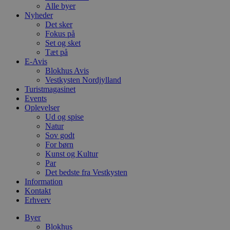
Alle byer
Nyheder
Det sker
Fokus på
Set og sket
Tæt på
E-Avis
Blokhus Avis
Vestkysten Nordjylland
Turistmagasinet
Events
Oplevelser
Ud og spise
Natur
Sov godt
For børn
Kunst og Kultur
Par
Det bedste fra Vestkysten
Information
Kontakt
Erhverv
Byer
Blokhus