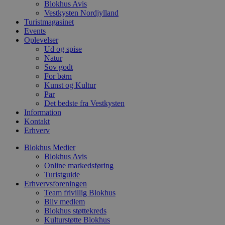
Blokhus Avis
p
f
Vestkysten Nordjylland
i
Turistmagasinet
w
Events
r
p
Oplevelser
b
Ud og spise
s
Natur
f
Sov godt
p
b
For børn
p
Kunst og Kultur
o
Par
i
d
Det bedste fra Vestkysten
p
Information
b
Kontakt
f
Erhverv
s
Blokhus Medier
Blokhus Avis
Online markedsføring
Turistguide
Udbyder
/
Navn
Udløbsdato
Beskrivelse
Erhvervsforeningen
Domæne
Udbyder
/
Navn
Udløbsdato
Beskrivelse
Team frivillig Blokhus
Domæne
pys_first_visit
.blokhus.dk
1 uge
Denne cookie
Udbyder
/
Bliv medlem
Navn
Udløbsdato
Beskr
bruges til at
_gid
1 dag
Denne cookie
Google LLC
Domæne
Blokhus støttekreds
bestemme den
Google Anal
.blokhus.dk
Kulturstøtte Blokhus
første gang
gemmer og 
_gcl_au
2 måneder
Denne
Google LLC