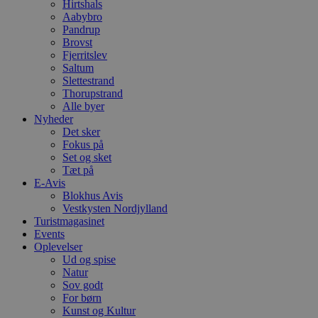
f
Hirtshals
m
Aabybro
t
Pandrup
Brovst
PHPSESSID
Session
C
PHP.net
g
blokhus.dk
Fjerritslev
a
Saltum
b
Slettestrand
s
Thorupstrand
e
i
Alle byer
d
Nyheder
o
Det sker
v
b
Fokus på
D
Set og sket
e
Tæt på
g
E-Avis
n
h
Blokhus Avis
b
Vestkysten Nordjylland
s
Turistmagasinet
w
e
Events
e
Oplevelser
o
Ud og spise
l
Natur
e
m
Sov godt
For børn
CookieScriptConsent
4 uger 2
D
CookieScript
Kunst og Kultur
dage
b
blokhus.dk