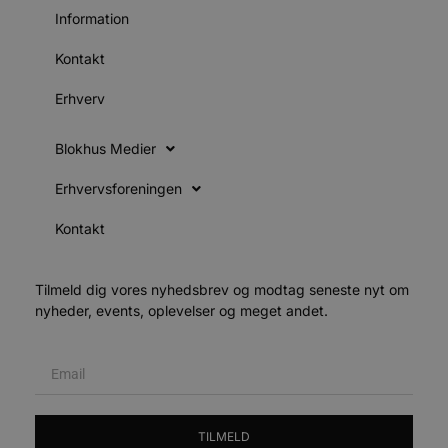
f
Information
h
y
f
Kontakt
m
t
Erhverv
PHPSESSID
Session
C
PHP.net
g
blokhus.dk
a
Blokhus Medier
b
s
e
Erhvervsforeningen
i
d
o
Kontakt
v
b
D
e
Tilmeld dig vores nyhedsbrev og modtag seneste nyt om
g
n
nyheder, events, oplevelser og meget andet.
h
b
s
w
e
e
o
l
e
TILMELD
m