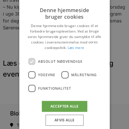
– Nu kigger vi fremad mod vores store By Night torsdag
Denne hjemmeside
i uge 30, og den får fuld gas i år med et stort program
bruger cookies
for dagen med musik og underholdning, lover Thomas
Denne hjemmeside bruger cookies til at
Sørensen.
forbedre brugeroplevelsen. Ved at bruge
vores hjemmeside giver du samtykke til alle
cookies i overensstemmelse med vores
cookiepolitik.
Læs mere
ABSOLUT NØDVENDIGE
Læs om fantastiske oplevelser og
events
YDEEVNE
MÅLRETNING
FUNKTIONALITET
ACCEPTER ALLE
Blokhus Medier
AFVIS ALLE
Torvet 7B, 1. sal, 9492 Blokhus