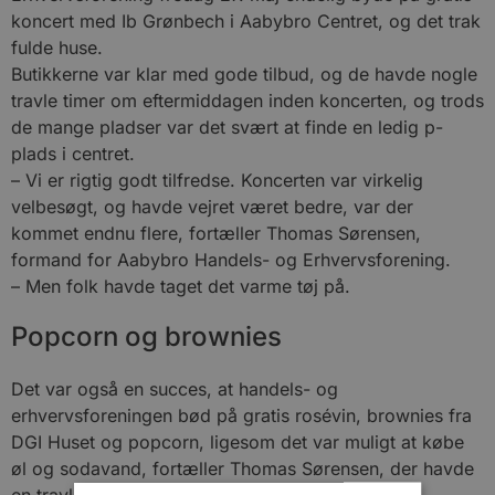
koncert med Ib Grønbech i Aabybro Centret, og det trak
fulde huse.
Butikkerne var klar med gode tilbud, og de havde nogle
travle timer om eftermiddagen inden koncerten, og trods
de mange pladser var det svært at finde en ledig p-
plads i centret.
– Vi er rigtig godt tilfredse. Koncerten var virkelig
velbesøgt, og havde vejret været bedre, var der
kommet endnu flere, fortæller Thomas Sørensen,
formand for Aabybro Handels- og Erhvervsforening.
– Men folk havde taget det varme tøj på.
Popcorn og brownies
Det var også en succes, at handels- og
erhvervsforeningen bød på gratis rosévin, brownies fra
DGI Huset og popcorn, ligesom det var muligt at købe
øl og sodavand, fortæller Thomas Sørensen, der havde
en travl aften ved popcorn-maskinen.