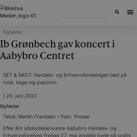
Nyheder
Ib Grønbech gav koncert i
Aabybro Centret
SET & SKET: Handels- og Erhvervsforeningen bød på
rosé, kage og popcorn.
|
20. juni 2022
Nyheder
Tekst: Martin Frandsen – Foto: Presse
Efter års udskydelse kunne Aabybro Handels- og
Erhvervsforening fredag 27. maj endelig byde på gratis