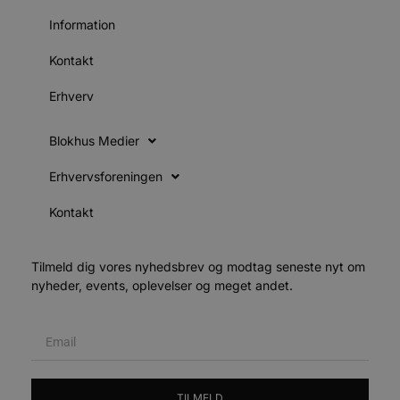
4 uger
b
.youtube.com
g
Information
b
s
p
Kontakt
f
i
w
Erhverv
r
p
b
Blokhus Medier
s
f
p
Erhvervsforeningen
b
p
o
Kontakt
i
d
p
b
f
Tilmeld dig vores nyhedsbrev og modtag seneste nyt om
s
nyheder, events, oplevelser og meget andet.
Udbyder
/
Navn
Udløbsdato
Beskrivelse
Domæne
Udbyder
/
Navn
Udløbsdato
Beskrivelse
Domæne
TILMELD