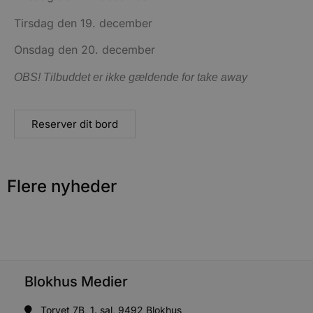
f
h
Tirsdag den 19. december
y
f
Onsdag den 20. december
m
t
OBS! Tilbuddet er ikke gældende for take away
PHPSESSID
Session
C
PHP.net
g
blokhus.dk
a
b
s
Reserver dit bord
e
i
d
o
v
b
Flere nyheder
D
e
g
n
h
b
s
w
e
e
Blokhus Medier
o
l
e
Torvet 7B, 1. sal, 9492 Blokhus