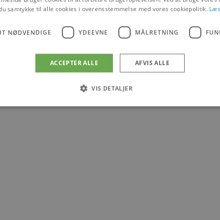
du samtykke til alle cookies i overensstemmelse med vores cookiepolitik.
Læs
TIN FRANDSEN
|
25. JUNI 2021
UT NØDVENDIGE
YDEEVNE
MÅLRETNING
FUN
AABYBRO
ACCEPTER ALLE
AFVIS ALLE
VIS DETALJER
Absolut nødvendige
Ydeevne
Målretning
Funktionalitet
 muliggør hjemmesidens grundlæggende funktionalitet såsom brugerlogin og kontoad
n de absolut nødvendige cookies.
Udbyder
/
Udløbsdato
Beskrivelse
Domæne
.blokhus.dk
59 minutter
Denne cookie bruges til at begrænse, hvor mang
57
udløse visse server-sidefunktioner inden for en 
sekunder
at forbedre hjemmesidens ydeevne og forhindre 
Session
Cookie genereret af applikationer baseret på PHP
PHP.net