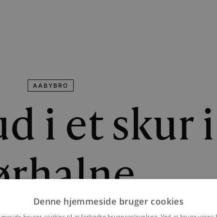
AABYBRO
d i et skur i
ørhalne
Denne hjemmeside bruger cookies
eside bruger cookies til at forbedre brugeroplevelsen. Ved at bruge vore