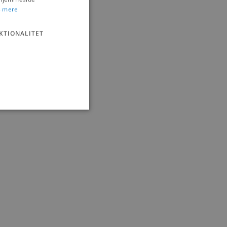
 mere
KTIONALITET
ministration. Hjemmesiden
e gange en bruger kan
given periode, der forsøger
misbrug af tjenester.
-sproget. Dette er en