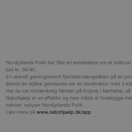
CookieScriptConsent
pys_start_session
VISITOR_PRIVACY_METAD
Nordjyllands Politi har fået en anmeldelse om et indbrud
juni kl. 06:45.
En ukendt gerningsmand fjernede hængelåsen på en port f
Blandt de stjålne genstande var en havetraktor med 3 kli
Udbyder
Navn
Har du set mistænkelig færden på Engvej i Nørhalne, så ko
Domæne
Udby
Navn
Navn
Dom
Nabohjælp er en effektiv og nem måde at forebygge indb
pys_first_visit
.blokhus.
naboer, oplyser Nordjyllands Politi.
_gid
_gcl_au
Googl
.blok
Læs mere på
www.nabohjaelp.dk/app
_ga
Googl
__Secure-
.blok
ROLLOUT_TOKEN