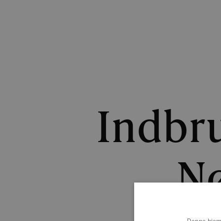
Indbru
N
Denne hjemm