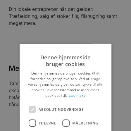
Din lokale entreprenør når det gælder:
Træfældning, salg af stoker flis, flishugning samt
meget mere.
Denne hjemmeside
bruger cookies
Mester-huset i Saltum
Denne hjemmeside bruger cookies til at
forbedre brugeroplevelsen. Ved at bruge
Tømrer- og snedker. Mesterhuset Saltum er
vores hjemmeside giver du samtykke til alle
cookies i overensstemmelse med vores
eksperter i arkitekttegnede sommerhuse og
cookiepolitik.
Læs mere
helårshuse bygget efter gamle
håndværkstraditioner. Hvert eneste hus er...
ABSOLUT NØDVENDIGE
YDEEVNE
MÅLRETNING