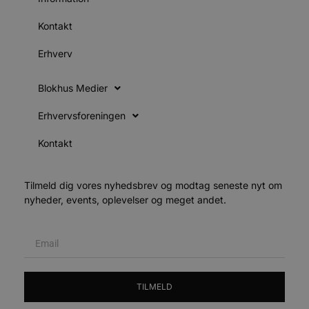
b
s
e
Kontakt
i
d
o
Erhverv
v
b
D
Blokhus Medier
e
g
n
Erhvervsforeningen
h
b
s
Kontakt
w
e
e
o
Tilmeld dig vores nyhedsbrev og modtag seneste nyt om
l
e
nyheder, events, oplevelser og meget andet.
m
CookieScriptConsent
4 uger 2
D
CookieScript
dage
b
blokhus.dk
C
S
t
h
p
TILMELD
s
b