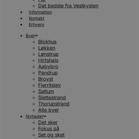
Det bedste fra Vestkysten
Information
Kontakt
Erhverv
Byer
Blokhus
Løkken
Lønstrup
Hirtshals
Aabybro
Pandrup
Brovst
Fjerritslev
Saltum
Slettestrand
Thorupstrand
Alle byer
Nyheder
Det sker
Fokus på
Set og sket