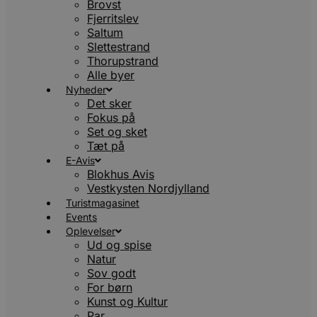
Brovst
Fjerritslev
Saltum
Slettestrand
Thorupstrand
Alle byer
Nyheder
Det sker
Fokus på
Set og sket
Tæt på
E-Avis
Blokhus Avis
Vestkysten Nordjylland
Turistmagasinet
Events
Oplevelser
Ud og spise
Natur
Sov godt
For børn
Kunst og Kultur
Par