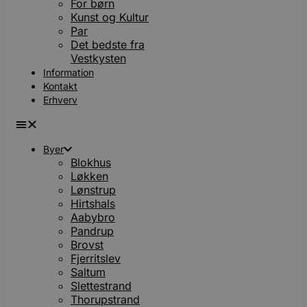
For børn
Kunst og Kultur
Par
Det bedste fra
Vestkysten
Information
Kontakt
Erhverv
Byer
Blokhus
Løkken
Lønstrup
Hirtshals
Aabybro
Pandrup
Brovst
Fjerritslev
Saltum
Slettestrand
Thorupstrand