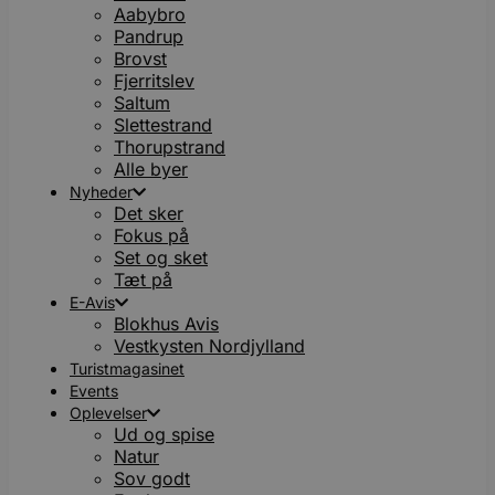
Aabybro
Pandrup
Brovst
Fjerritslev
Saltum
Slettestrand
Thorupstrand
Alle byer
Nyheder
Det sker
Fokus på
Set og sket
Tæt på
E-Avis
Blokhus Avis
Vestkysten Nordjylland
Turistmagasinet
Events
Oplevelser
Ud og spise
Natur
Sov godt