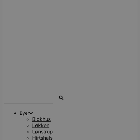
Search
...
Byer
Blokhus
Løkken
Lønstrup
Hirtshals