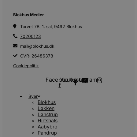
Blokhus Medier
Torvet 7B, 1. sal, 9492 Blokhus
70200123
mail@blokhus.dk
CVR: 26486378
Cookiepolitik
Facebook-
Youtube
Instagram
f
Byer
Blokhus
Løkken
Lønstrup
Hirtshals
Aabybro
Pandrup