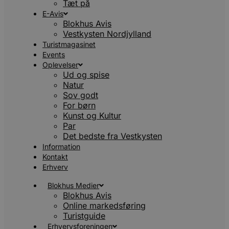
Tæt på
E-Avis
Blokhus Avis
Vestkysten Nordjylland
Turistmagasinet
Events
Oplevelser
Ud og spise
Natur
Sov godt
For børn
Kunst og Kultur
Par
Det bedste fra Vestkysten
Information
Kontakt
Erhverv
Blokhus Medier
Blokhus Avis
Online markedsføring
Turistguide
Erhvervsforeningen